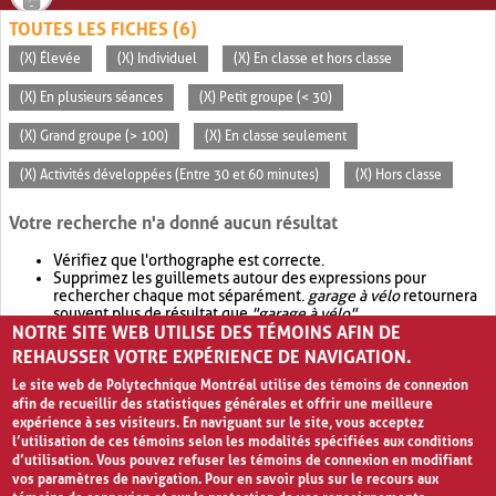
TOUTES LES FICHES (6)
(X) Élevée
(X) Individuel
(X) En classe et hors classe
(X) En plusieurs séances
(X) Petit groupe (< 30)
(X) Grand groupe (> 100)
(X) En classe seulement
(X) Activités développées (Entre 30 et 60 minutes)
(X) Hors classe
Votre recherche n'a donné aucun résultat
Vérifiez que l'orthographe est correcte.
Supprimez les guillemets autour des expressions pour
rechercher chaque mot séparément.
garage à vélo
retournera
souvent plus de résultat que
"garage à vélo"
.
NOTRE SITE WEB UTILISE DES TÉMOINS AFIN DE
Envisagez d'élargir votre recherche avec
OR
.
garage OR vélo
retournera souvent plus de résultat que
garage à vélo
.
REHAUSSER VOTRE EXPÉRIENCE DE NAVIGATION.
Le site web de Polytechnique Montréal utilise des témoins de connexion
afin de recueillir des statistiques générales et offrir une meilleure
expérience à ses visiteurs. En naviguant sur le site, vous acceptez
l’utilisation de ces témoins selon les modalités spécifiées aux conditions
d’utilisation. Vous pouvez refuser les témoins de connexion en modifiant
vos paramètres de navigation. Pour en savoir plus sur le recours aux