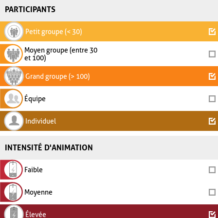
PARTICIPANTS
Petit groupe (< 30)
Moyen groupe (entre 30
et 100)
Grand groupe (> 100)
Équipe
Individuel
INTENSITÉ D'ANIMATION
Faible
Moyenne
Élevée