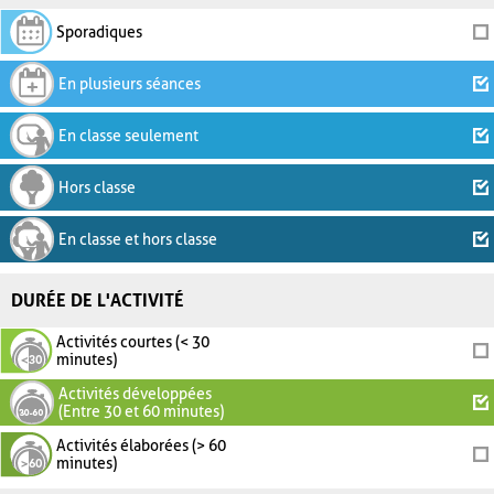
Sporadiques
En plusieurs séances
En classe seulement
Hors classe
En classe et hors classe
DURÉE DE L'ACTIVITÉ
Activités courtes (< 30
minutes)
Activités développées
(Entre 30 et 60 minutes)
Activités élaborées (> 60
minutes)