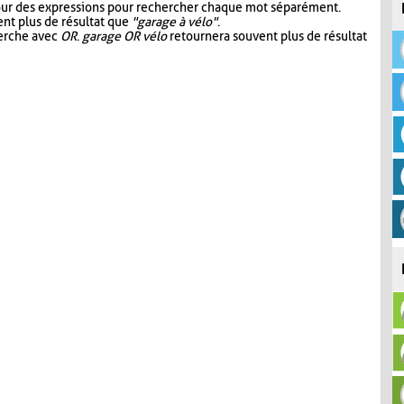
our des expressions pour rechercher chaque mot séparément.
nt plus de résultat que
"garage à vélo"
.
herche avec
OR
.
garage OR vélo
retournera souvent plus de résultat