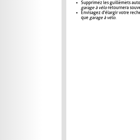
Supprimez les guillemets aut
garage à vélo
retournera souve
Envisagez d'élargir votre rec
que
garage à vélo
.