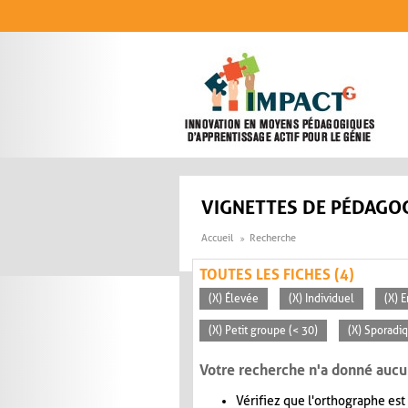
Aller au contenu principal
VIGNETTES DE PÉDAGOG
Accueil
Recherche
TOUTES LES FICHES (4)
(X) Élevée
(X) Individuel
(X) E
(X) Petit groupe (< 30)
(X) Sporadi
Votre recherche n'a donné aucu
Vérifiez que l'orthographe est