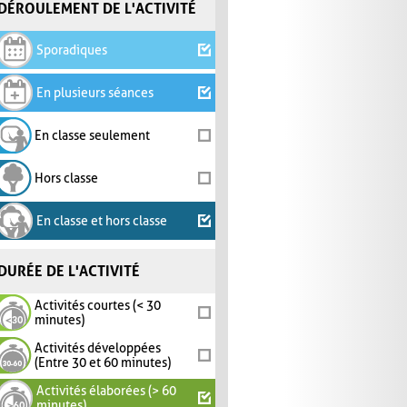
DÉROULEMENT DE L'ACTIVITÉ
Sporadiques
En plusieurs séances
En classe seulement
Hors classe
En classe et hors classe
DURÉE DE L'ACTIVITÉ
Activités courtes (< 30
minutes)
Activités développées
(Entre 30 et 60 minutes)
Activités élaborées (> 60
minutes)