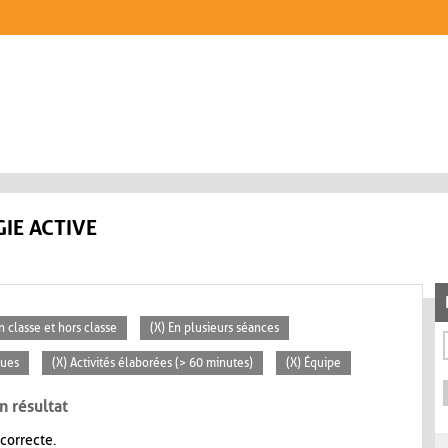
IE ACTIVE
n classe et hors classe
(X) En plusieurs séances
ques
(X) Activités élaborées (> 60 minutes)
(X) Équipe
n résultat
 correcte.