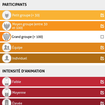
PARTICIPANTS
Petit groupe (< 30)
Moyen groupe (entre 30
et 100)
Grand groupe (> 100)
Équipe
Individuel
INTENSITÉ D'ANIMATION
Faible
Moyenne
Élevée