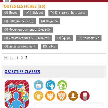
TOUTES LES FICHES (50)
(X) Élevée
(X) Individuel
(X) En classe et hors classe
(X) Petit groupe (< 30)
(X) Moyenne
(X) Moyen groupe (entre 30 et 100)
(X) Activités courtes (< 30 minutes)
(X) Équipe
(X) Sporadiques
(X) En classe seulement
(X) Faible
PAGES
«
‹
1
2
3
OBJECTIFS CLASSÉS