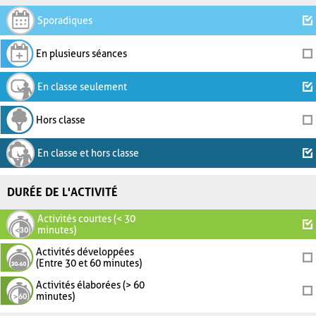
Sporadiques
En plusieurs séances
En classe seulement
Hors classe
En classe et hors classe
DURÉE DE L'ACTIVITÉ
Activités courtes (< 30
minutes)
Activités développées
(Entre 30 et 60 minutes)
Activités élaborées (> 60
minutes)