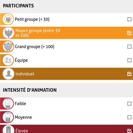
PARTICIPANTS
Petit groupe (< 30)
Moyen groupe (entre 30
et 100)
Grand groupe (> 100)
Équipe
Individuel
INTENSITÉ D'ANIMATION
Faible
Moyenne
Élevée