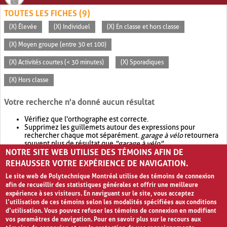
TOUTES LES FICHES (9)
(X) Élevée
(X) Individuel
(X) En classe et hors classe
(X) Moyen groupe (entre 30 et 100)
(X) Activités courtes (< 30 minutes)
(X) Sporadiques
(X) Hors classe
Votre recherche n'a donné aucun résultat
Vérifiez que l'orthographe est correcte.
Supprimez les guillemets autour des expressions pour
rechercher chaque mot séparément.
garage à vélo
retournera
souvent plus de résultat que
"garage à vélo"
.
NOTRE SITE WEB UTILISE DES TÉMOINS AFIN DE
Envisagez d'élargir votre recherche avec
OR
.
garage OR vélo
retournera souvent plus de résultat que
garage à vélo
.
REHAUSSER VOTRE EXPÉRIENCE DE NAVIGATION.
Le site web de Polytechnique Montréal utilise des témoins de connexion
afin de recueillir des statistiques générales et offrir une meilleure
expérience à ses visiteurs. En naviguant sur le site, vous acceptez
l’utilisation de ces témoins selon les modalités spécifiées aux conditions
d’utilisation. Vous pouvez refuser les témoins de connexion en modifiant
vos paramètres de navigation. Pour en savoir plus sur le recours aux