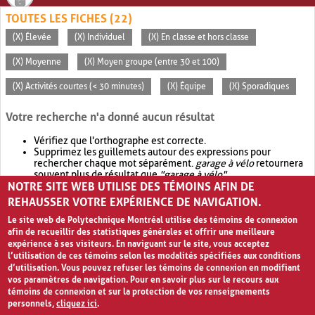
TOUTES LES FICHES (22)
(X) Élevée
(X) Individuel
(X) En classe et hors classe
(X) Moyenne
(X) Moyen groupe (entre 30 et 100)
(X) Activités courtes (< 30 minutes)
(X) Équipe
(X) Sporadiques
Votre recherche n'a donné aucun résultat
Vérifiez que l'orthographe est correcte.
Supprimez les guillemets autour des expressions pour
rechercher chaque mot séparément.
garage à vélo
retournera
souvent plus de résultat que
"garage à vélo"
.
NOTRE SITE WEB UTILISE DES TÉMOINS AFIN DE
Envisagez d'élargir votre recherche avec
OR
.
garage OR vélo
retournera souvent plus de résultat que
garage à vélo
.
REHAUSSER VOTRE EXPÉRIENCE DE NAVIGATION.
Le site web de Polytechnique Montréal utilise des témoins de connexion
afin de recueillir des statistiques générales et offrir une meilleure
expérience à ses visiteurs. En naviguant sur le site, vous acceptez
l’utilisation de ces témoins selon les modalités spécifiées aux conditions
d’utilisation. Vous pouvez refuser les témoins de connexion en modifiant
vos paramètres de navigation. Pour en savoir plus sur le recours aux
témoins de connexion et sur la protection de vos renseignements
personnels,
cliquez ici
.
Avis de confidentialité et conditions d’utilisation