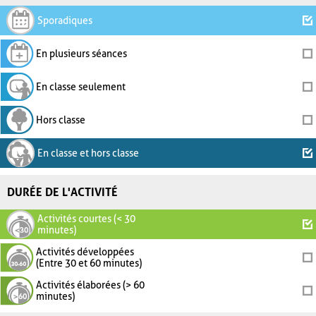
Sporadiques
En plusieurs séances
En classe seulement
Hors classe
En classe et hors classe
DURÉE DE L'ACTIVITÉ
Activités courtes (< 30
minutes)
Activités développées
(Entre 30 et 60 minutes)
Activités élaborées (> 60
minutes)