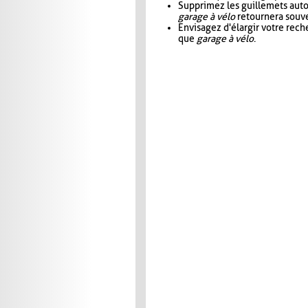
Supprimez les guillemets aut
garage à vélo
retournera souve
Envisagez d'élargir votre rec
que
garage à vélo
.