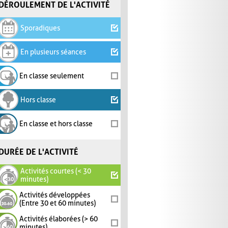
DÉROULEMENT DE L'ACTIVITÉ
Sporadiques
En plusieurs séances
En classe seulement
Hors classe
En classe et hors classe
DURÉE DE L'ACTIVITÉ
Activités courtes (< 30
minutes)
Activités développées
(Entre 30 et 60 minutes)
Activités élaborées (> 60
minutes)