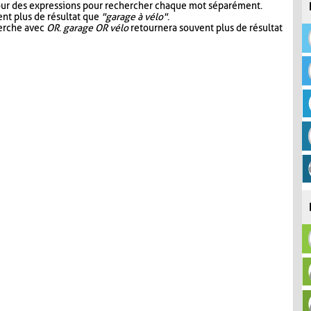
our des expressions pour rechercher chaque mot séparément.
nt plus de résultat que
"garage à vélo"
.
herche avec
OR
.
garage OR vélo
retournera souvent plus de résultat