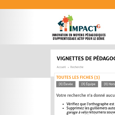
Aller au contenu principal
VIGNETTES DE PÉDAGOG
Accueil
Recherche
TOUTES LES FICHES (3)
(X) Élevée
(X) Équipe
(X) Hors
Votre recherche n'a donné aucu
Vérifiez que l'orthographe est
Supprimez les guillemets aut
garage à vélo
retournera souve