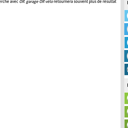
herche avec
OR
.
garage OR vélo
retournera souvent plus de résultat