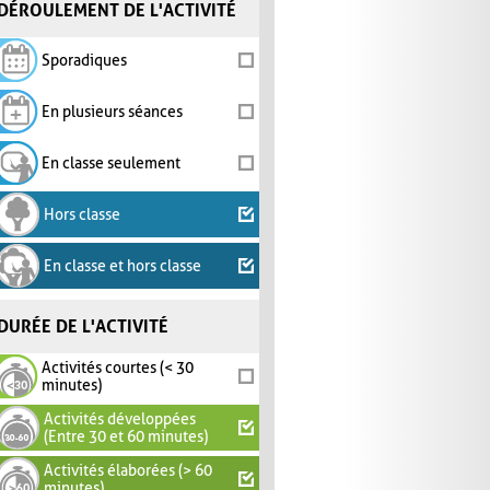
DÉROULEMENT DE L'ACTIVITÉ
Sporadiques
En plusieurs séances
En classe seulement
Hors classe
En classe et hors classe
DURÉE DE L'ACTIVITÉ
Activités courtes (< 30
minutes)
Activités développées
(Entre 30 et 60 minutes)
Activités élaborées (> 60
minutes)