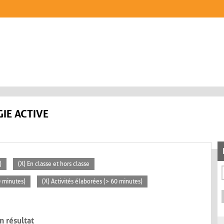
IE ACTIVE
)
(X) En classe et hors classe
0 minutes)
(X) Activités élaborées (> 60 minutes)
n résultat