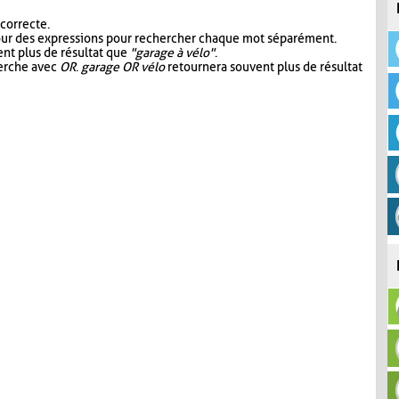
 correcte.
our des expressions pour rechercher chaque mot séparément.
nt plus de résultat que
"garage à vélo"
.
herche avec
OR
.
garage OR vélo
retournera souvent plus de résultat