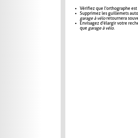
Vérifiez que l'orthographe est
Supprimez les guillemets aut
garage à vélo
retournera souve
Envisagez d'élargir votre rec
que
garage à vélo
.