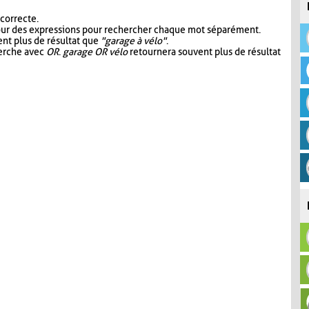
 correcte.
our des expressions pour rechercher chaque mot séparément.
nt plus de résultat que
"garage à vélo"
.
herche avec
OR
.
garage OR vélo
retournera souvent plus de résultat