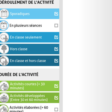
DÉROULEMENT DE L'ACTIVITÉ
Sporadiques
En plusieurs séances
En classe seulement
Hors classe
En classe et hors classe
DURÉE DE L'ACTIVITÉ
Activités courtes (< 30
minutes)
Activités développées
(Entre 30 et 60 minutes)
Activités élaborées (> 60
minutes)