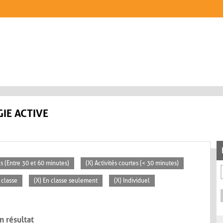
IE ACTIVE
s (Entre 30 et 60 minutes)
(X) Activités courtes (< 30 minutes)
 classe
(X) En classe seulement
(X) Individuel
n résultat