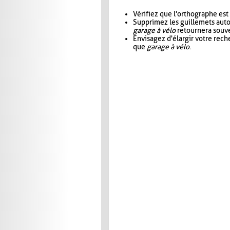
Vérifiez que l'orthographe est
Supprimez les guillemets aut
garage à vélo
retournera souve
Envisagez d'élargir votre rec
que
garage à vélo
.