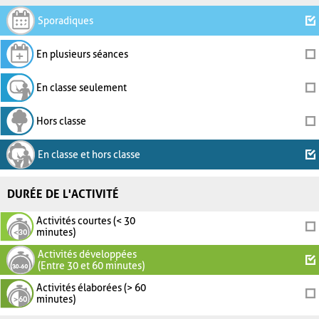
Sporadiques
En plusieurs séances
En classe seulement
Hors classe
En classe et hors classe
DURÉE DE L'ACTIVITÉ
Activités courtes (< 30
minutes)
Activités développées
(Entre 30 et 60 minutes)
Activités élaborées (> 60
minutes)