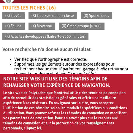
TOUTES LES FICHES (16)
(X) Élevée
(X) En classe et hors classe
(X) Sporadiques
(X) Équipe
(X) Moyenne
(X) Grand groupe (> 100)
(X) Activités développées (Entre 30 et 60 minutes)
Votre recherche n'a donné aucun résultat
Vérifiez que l'orthographe est correcte.
Supprimez les guillemets autour des expressions pour
rechercher chaque mot séparément.
garage à vélo
retournera
souvent plus de résultat que
"garage à vélo"
.
NOTRE SITE WEB UTILISE DES TÉMOINS AFIN DE
Envisagez d'élargir votre recherche avec
OR
.
garage OR vélo
retournera souvent plus de résultat que
garage à vélo
.
REHAUSSER VOTRE EXPÉRIENCE DE NAVIGATION.
Le site web de Polytechnique Montréal utilise des témoins de connexion
afin de recueillir des statistiques générales et offrir une meilleure
expérience à ses visiteurs. En naviguant sur le site, vous acceptez
l’utilisation de ces témoins selon les modalités spécifiées aux conditions
d’utilisation. Vous pouvez refuser les témoins de connexion en modifiant
vos paramètres de navigation. Pour en savoir plus sur le recours aux
témoins de connexion et sur la protection de vos renseignements
personnels,
cliquez ici
.
Avis de confidentialité et conditions d’utilisation