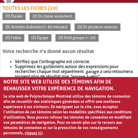
TOUTES LES FICHES (20)
(X) Élevée
(X) En classe seulement
(X) Activités élaborées (> 60 minutes)
(X) En plusieurs séances
(X) Faible
(X) Équipe
(X) Petit groupe (< 30)
Votre recherche n'a donné aucun résultat
Vérifiez que l'orthographe est correcte.
Supprimez les guillemets autour des expressions pour
rechercher chaque mot séparément.
garage à vélo
retournera
souvent plus de résultat que
"garage à vélo"
.
NOTRE SITE WEB UTILISE DES TÉMOINS AFIN DE
Envisagez d'élargir votre recherche avec
OR
.
garage OR vélo
retournera souvent plus de résultat que
garage à vélo
.
REHAUSSER VOTRE EXPÉRIENCE DE NAVIGATION.
Le site web de Polytechnique Montréal utilise des témoins de connexion
afin de recueillir des statistiques générales et offrir une meilleure
expérience à ses visiteurs. En naviguant sur le site, vous acceptez
l’utilisation de ces témoins selon les modalités spécifiées aux conditions
d’utilisation. Vous pouvez refuser les témoins de connexion en modifiant
vos paramètres de navigation. Pour en savoir plus sur le recours aux
témoins de connexion et sur la protection de vos renseignements
personnels,
cliquez ici
.
Avis de confidentialité et conditions d’utilisation