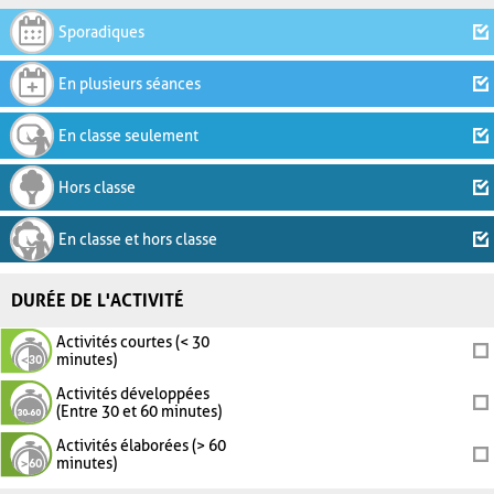
Sporadiques
En plusieurs séances
En classe seulement
Hors classe
En classe et hors classe
DURÉE DE L'ACTIVITÉ
Activités courtes (< 30
minutes)
Activités développées
(Entre 30 et 60 minutes)
Activités élaborées (> 60
minutes)