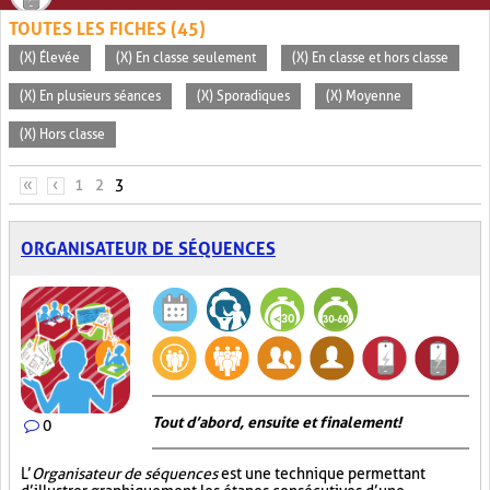
TOUTES LES FICHES (45)
(X) Élevée
(X) En classe seulement
(X) En classe et hors classe
(X) En plusieurs séances
(X) Sporadiques
(X) Moyenne
(X) Hors classe
PAGES
«
‹
1
2
3
ORGANISATEUR DE SÉQUENCES
Tout d’abord, ensuite et finalement!
0
L’
Organisateur de séquences
est une technique permettant