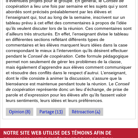
d’éventuels projets pour le groupe. En général, le C
onseil de
coopération
a lieu une fois par semaine et les sujets qui y sont
abordés sont
précisés préalablement par les élèves et
l’enseignant qui, tout au long de la semaine, inscrivent sur un
tableau prévu à cet effet des commentaires à propos de l’idée
qu’ils veulent discuter lors de la réunion. Ces commentaires sont
d’ailleurs très structurés. En effet, l’enseignant divise le tableau
en différentes sections reflétant différents types de
commentaires et les élèves marquent leurs idées dans la case
correspondant le mieux à l’intervention qu’ils désirent effectuer
pendant le
Conseil de coopération
. Cette formule pédagogique
permet non seulement de gérer les problèmes de la classe,
mais également d’apprendre aux élèves comment communiquer
et résoudre des conflits dans le respect d’autrui. L’enseignant,
dont le rôle consiste à animer la discussion, s’assure que la
bienséance est maintenue pendant toute la réunion. Le
Conseil
de coopération
représente donc un lieu d’échange, de prise de
parole et d’expression pour les élèves afin qu’ils fassent valoir
leurs sentiments, leurs idées et leurs préférences.
Opinion (8)
Partage (13)
Rétroaction (4)
PAGES
NOTRE SITE WEB UTILISE DES TÉMOINS AFIN DE
«
‹
1
2
3