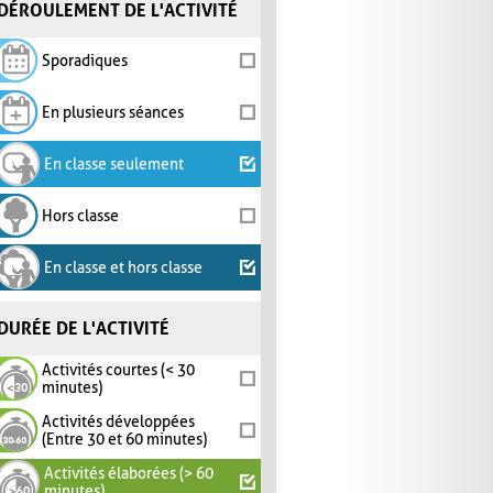
DÉROULEMENT DE L'ACTIVITÉ
Sporadiques
En plusieurs séances
En classe seulement
Hors classe
En classe et hors classe
DURÉE DE L'ACTIVITÉ
Activités courtes (< 30
minutes)
Activités développées
(Entre 30 et 60 minutes)
Activités élaborées (> 60
minutes)