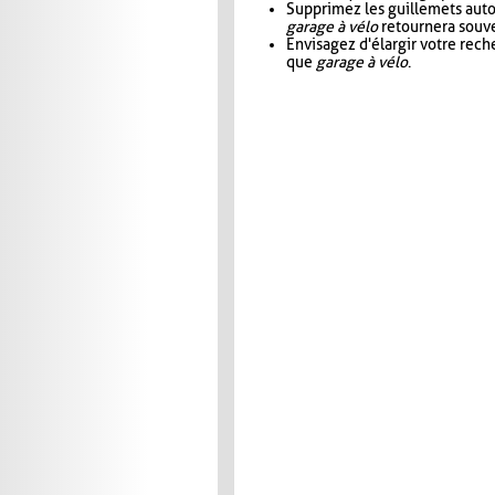
Supprimez les guillemets aut
garage à vélo
retournera souve
Envisagez d'élargir votre rec
que
garage à vélo
.