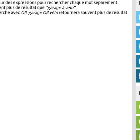
our des expressions pour rechercher chaque mot séparément.
nt plus de résultat que
"garage à vélo"
.
herche avec
OR
.
garage OR vélo
retournera souvent plus de résultat