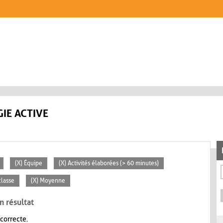
IE ACTIVE
(X) Équipe
(X) Activités élaborées (> 60 minutes)
classe
(X) Moyenne
n résultat
 correcte.