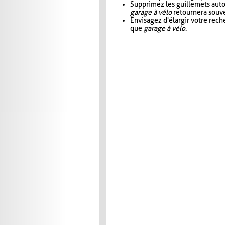
Supprimez les guillemets aut
garage à vélo
retournera souve
Envisagez d'élargir votre rec
que
garage à vélo
.