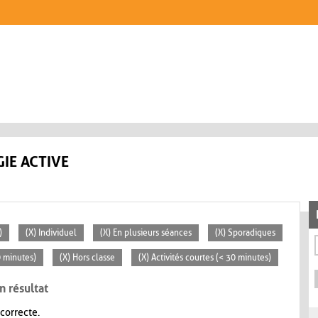
IE ACTIVE
)
(X) Individuel
(X) En plusieurs séances
(X) Sporadiques
0 minutes)
(X) Hors classe
(X) Activités courtes (< 30 minutes)
n résultat
 correcte.