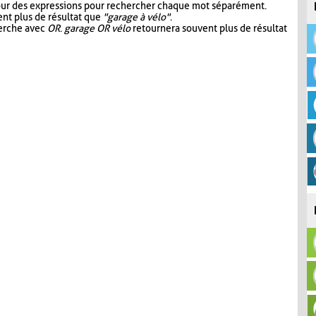
our des expressions pour rechercher chaque mot séparément.
nt plus de résultat que
"garage à vélo"
.
herche avec
OR
.
garage OR vélo
retournera souvent plus de résultat