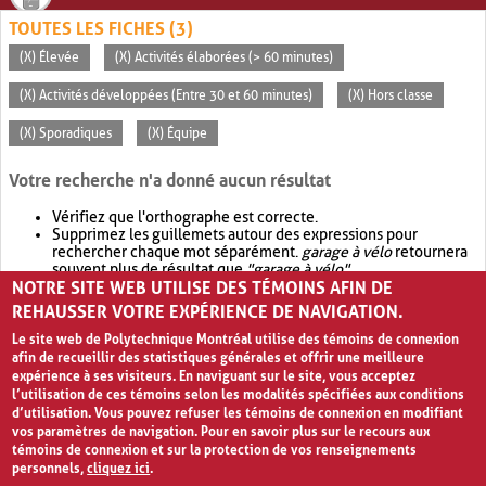
TOUTES LES FICHES (3)
(X) Élevée
(X) Activités élaborées (> 60 minutes)
(X) Activités développées (Entre 30 et 60 minutes)
(X) Hors classe
(X) Sporadiques
(X) Équipe
Votre recherche n'a donné aucun résultat
Vérifiez que l'orthographe est correcte.
Supprimez les guillemets autour des expressions pour
rechercher chaque mot séparément.
garage à vélo
retournera
souvent plus de résultat que
"garage à vélo"
.
NOTRE SITE WEB UTILISE DES TÉMOINS AFIN DE
Envisagez d'élargir votre recherche avec
OR
.
garage OR vélo
retournera souvent plus de résultat que
garage à vélo
.
REHAUSSER VOTRE EXPÉRIENCE DE NAVIGATION.
Le site web de Polytechnique Montréal utilise des témoins de connexion
afin de recueillir des statistiques générales et offrir une meilleure
expérience à ses visiteurs. En naviguant sur le site, vous acceptez
l’utilisation de ces témoins selon les modalités spécifiées aux conditions
d’utilisation. Vous pouvez refuser les témoins de connexion en modifiant
vos paramètres de navigation. Pour en savoir plus sur le recours aux
témoins de connexion et sur la protection de vos renseignements
personnels,
cliquez ici
.
Avis de confidentialité et conditions d’utilisation