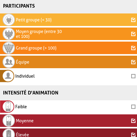
PARTICIPANTS
Petit groupe (< 30)
Moyen groupe (entre 30
et 100)
Grand groupe (> 100)
Équipe
Individuel
INTENSITÉ D'ANIMATION
Faible
Moyenne
Élevée