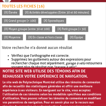
TOUTES LES FICHES (16)
(X) Élevée
(X) Activités développées (Entre 30 et 60 minutes)
(X) Grand groupe (> 100)
(X) Sporadiques
(X) Moyen groupe (entre 30 et 100)
(X) Petit groupe (< 30)
(X) Moyenne
(X) En classe et hors classe
(X) Équipe
Votre recherche n'a donné aucun résultat
Vérifiez que l'orthographe est correcte.
Supprimez les guillemets autour des expressions pour
rechercher chaque mot séparément.
garage à vélo
retournera
souvent plus de résultat que
"garage à vélo"
.
NOTRE SITE WEB UTILISE DES TÉMOINS AFIN DE
Envisagez d'élargir votre recherche avec
OR
.
garage OR vélo
retournera souvent plus de résultat que
garage à vélo
.
REHAUSSER VOTRE EXPÉRIENCE DE NAVIGATION.
Le site web de Polytechnique Montréal utilise des témoins de connexion
afin de recueillir des statistiques générales et offrir une meilleure
expérience à ses visiteurs. En naviguant sur le site, vous acceptez
l’utilisation de ces témoins selon les modalités spécifiées aux conditions
d’utilisation. Vous pouvez refuser les témoins de connexion en modifiant
vos paramètres de navigation. Pour en savoir plus sur le recours aux