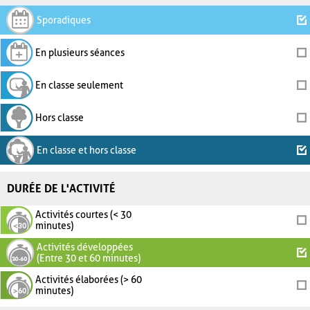
Sporadiques
En plusieurs séances
En classe seulement
Hors classe
En classe et hors classe
DURÉE DE L'ACTIVITÉ
Activités courtes (< 30
minutes)
Activités développées
(Entre 30 et 60 minutes)
Activités élaborées (> 60
minutes)