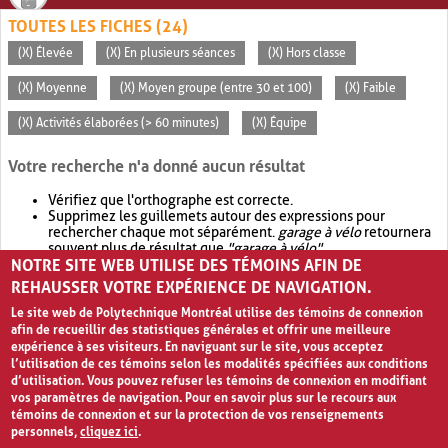
TOUTES LES FICHES (24)
(X) Élevée
(X) En plusieurs séances
(X) Hors classe
(X) Moyenne
(X) Moyen groupe (entre 30 et 100)
(X) Faible
(X) Activités élaborées (> 60 minutes)
(X) Équipe
Votre recherche n'a donné aucun résultat
Vérifiez que l'orthographe est correcte.
Supprimez les guillemets autour des expressions pour
rechercher chaque mot séparément.
garage à vélo
retournera
souvent plus de résultat que
"garage à vélo"
.
NOTRE SITE WEB UTILISE DES TÉMOINS AFIN DE
Envisagez d'élargir votre recherche avec
OR
.
garage OR vélo
retournera souvent plus de résultat que
garage à vélo
.
REHAUSSER VOTRE EXPÉRIENCE DE NAVIGATION.
Le site web de Polytechnique Montréal utilise des témoins de connexion
afin de recueillir des statistiques générales et offrir une meilleure
expérience à ses visiteurs. En naviguant sur le site, vous acceptez
l’utilisation de ces témoins selon les modalités spécifiées aux conditions
d’utilisation. Vous pouvez refuser les témoins de connexion en modifiant
vos paramètres de navigation. Pour en savoir plus sur le recours aux
témoins de connexion et sur la protection de vos renseignements
personnels,
cliquez ici
.
Avis de confidentialité et conditions d’utilisation