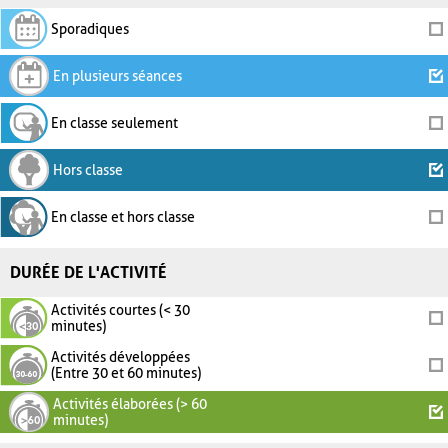
Sporadiques
En plusieurs séances
En classe seulement
Hors classe
En classe et hors classe
DURÉE DE L'ACTIVITÉ
Activités courtes (< 30
minutes)
Activités développées
(Entre 30 et 60 minutes)
Activités élaborées (> 60
minutes)