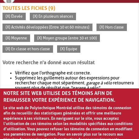
TOUTES LES FICHES (9)
(X) Élevée
(X) En plusieurs séances
(X) Activités développées (Entre 30 et 60 minutes)
(X) Hors classe
(X) Moyenne
(X) Moyen groupe (entre 30 et 100)
(X) En classe et hors classe
(X) Équipe
Votre recherche n'a donné aucun résultat
Vérifiez que l'orthographe est correcte.
Supprimez les guillemets autour des expressions pour
rechercher chaque mot séparément.
garage à vélo
retournera
souvent plus de résultat que
"garage à vélo"
.
NOTRE SITE WEB UTILISE DES TÉMOINS AFIN DE
Envisagez d'élargir votre recherche avec
OR
.
garage OR vélo
retournera souvent plus de résultat que
garage à vélo
.
REHAUSSER VOTRE EXPÉRIENCE DE NAVIGATION.
Le site web de Polytechnique Montréal utilise des témoins de connexion
afin de recueillir des statistiques générales et offrir une meilleure
expérience à ses visiteurs. En naviguant sur le site, vous acceptez
l’utilisation de ces témoins selon les modalités spécifiées aux conditions
d’utilisation. Vous pouvez refuser les témoins de connexion en modifiant
vos paramètres de navigation. Pour en savoir plus sur le recours aux