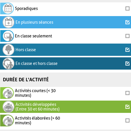
Sporadiques
En plusieurs séances
En classe seulement
Hors classe
En classe et hors classe
DURÉE DE L'ACTIVITÉ
Activités courtes (< 30
minutes)
Activités développées
(Entre 30 et 60 minutes)
Activités élaborées (> 60
minutes)