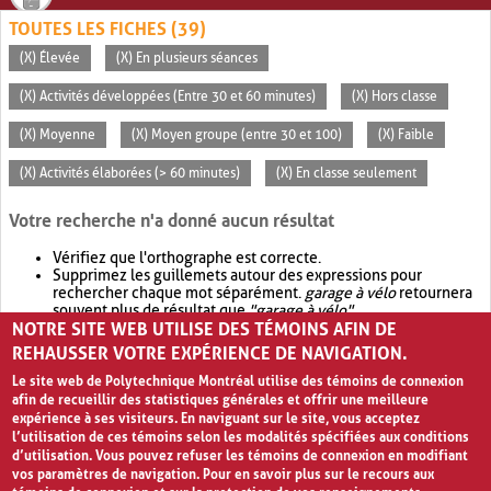
TOUTES LES FICHES (39)
(X) Élevée
(X) En plusieurs séances
(X) Activités développées (Entre 30 et 60 minutes)
(X) Hors classe
(X) Moyenne
(X) Moyen groupe (entre 30 et 100)
(X) Faible
(X) Activités élaborées (> 60 minutes)
(X) En classe seulement
Votre recherche n'a donné aucun résultat
Vérifiez que l'orthographe est correcte.
Supprimez les guillemets autour des expressions pour
rechercher chaque mot séparément.
garage à vélo
retournera
souvent plus de résultat que
"garage à vélo"
.
NOTRE SITE WEB UTILISE DES TÉMOINS AFIN DE
Envisagez d'élargir votre recherche avec
OR
.
garage OR vélo
retournera souvent plus de résultat que
garage à vélo
.
REHAUSSER VOTRE EXPÉRIENCE DE NAVIGATION.
Le site web de Polytechnique Montréal utilise des témoins de connexion
afin de recueillir des statistiques générales et offrir une meilleure
expérience à ses visiteurs. En naviguant sur le site, vous acceptez
l’utilisation de ces témoins selon les modalités spécifiées aux conditions
d’utilisation. Vous pouvez refuser les témoins de connexion en modifiant
vos paramètres de navigation. Pour en savoir plus sur le recours aux