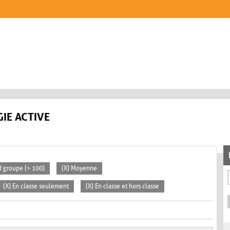
IE ACTIVE
d groupe (> 100)
(X) Moyenne
(X) En classe seulement
(X) En classe et hors classe