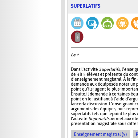
SUPERLATIFS
Le +
Dans l'activité
Superlatifs
, l’ensei
de 3 à 5 élèves et présente du con
d’enseignement magistral. À la fin d
demande aux équipes de noter un pr
point qu’ils jugent le plus importan
Ensuite, il demande à certaines éq
point en le justifiant à l’aide d’ar
lancer la discussion. L’enseignant 
arguments des équipes, puis repre
superlatifs tels que le point le plu
l'activité
Superlatifs
permet aux élè
présentation magistrale sous différ
Enseignement magistral (5)
P