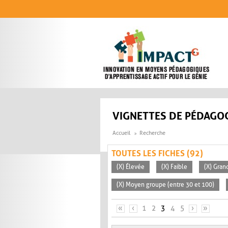
Aller au contenu principal
VIGNETTES DE PÉDAGOG
Accueil
Recherche
TOUTES LES FICHES (92)
(X) Élevée
(X) Faible
(X) Gran
(X) Moyen groupe (entre 30 et 100)
PAGES
«
‹
1
2
3
4
5
›
»