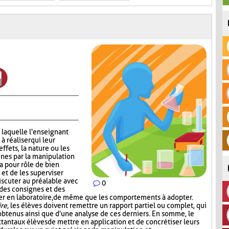
 laquelle l'enseignant
 réaliser qui leur
effets, la nature ou les
nes par la manipulation
a pour rôle de bien
 et de les superviser
scuter au préalable avec
0
 des consignes et des
iser en laboratoire, de même que les comportements à adopter.
ire
, les élèves doivent remettre un rapport partiel ou complet, qui
s obtenus ainsi que d'une analyse de ces derniers. En somme, le
tant aux élèves de mettre en application et de concrétiser leurs