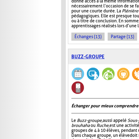
donne accès à la même information. 
nécessairement l’occasion de se fair
pour une courte durée. La
Plénière
pédagogiques. Elle est presque tou
ou à titre de conclusion. En somme
apprentissages réalisés lors d’une 
Échanges (13)
Partage (13)
BUZZ-GROUPE
Échanger pour mieux comprendre
Le
Buzz-groupe,
aussi appelé
Sous-
brouhaha
ou
Ruche,
est une activit
groupes de 4 à 10 élèves, pendant 
Dans chaque groupe, un élève doit s