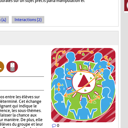
rales sur un sujet précis par la manipulation et
 (4)
Interactions (2)
os entre les élèves sur
déterminé. Cet échange
eignant qui indique le
érence, les sous-thèmes.
laisser la chance aux
eur manière. De plus, elle
 élèves du groupe et leur
0