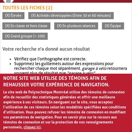
TOUTES LES FICHES (2)
(X) Élevée
(X) Activités développées (Entre 30 et 60 minutes)
(X) En classe et hors classe
(X) En plusieurs séances
(X) Équipe
(X) Grand groupe (> 100)
Votre recherche n'a donné aucun résultat
Vérifiez que l'orthographe est correcte.
Supprimez les guillemets autour des expressions pour
rechercher chaque mot séparément.
garage à vélo
retournera
souvent plus de résultat que
"garage à vélo"
.
NOTRE SITE WEB UTILISE DES TÉMOINS AFIN DE
Envisagez d'élargir votre recherche avec
OR
.
garage OR vélo
retournera souvent plus de résultat que
garage à vélo
.
REHAUSSER VOTRE EXPÉRIENCE DE NAVIGATION.
Le site web de Polytechnique Montréal utilise des témoins de connexion
afin de recueillir des statistiques générales et offrir une meilleure
expérience à ses visiteurs. En naviguant sur le site, vous acceptez
l’utilisation de ces témoins selon les modalités spécifiées aux conditions
d’utilisation. Vous pouvez refuser les témoins de connexion en modifiant
vos paramètres de navigation. Pour en savoir plus sur le recours aux
témoins de connexion et sur la protection de vos renseignements
personnels,
cliquez ici
.
Avis de confidentialité et conditions d’utilisation