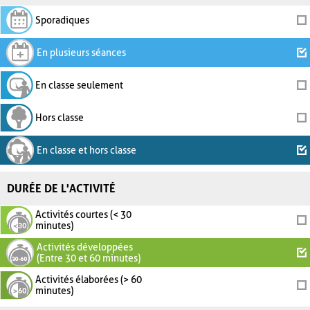
Sporadiques
En plusieurs séances
En classe seulement
Hors classe
En classe et hors classe
DURÉE DE L'ACTIVITÉ
Activités courtes (< 30
minutes)
Activités développées
(Entre 30 et 60 minutes)
Activités élaborées (> 60
minutes)