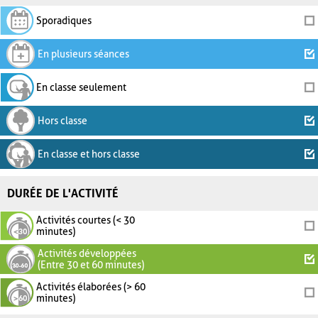
Sporadiques
En plusieurs séances
En classe seulement
Hors classe
En classe et hors classe
DURÉE DE L'ACTIVITÉ
Activités courtes (< 30
minutes)
Activités développées
(Entre 30 et 60 minutes)
Activités élaborées (> 60
minutes)