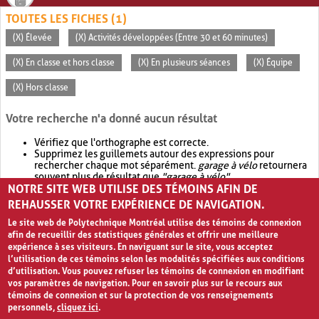
TOUTES LES FICHES (1)
(X) Élevée
(X) Activités développées (Entre 30 et 60 minutes)
(X) En classe et hors classe
(X) En plusieurs séances
(X) Équipe
(X) Hors classe
Votre recherche n'a donné aucun résultat
Vérifiez que l'orthographe est correcte.
Supprimez les guillemets autour des expressions pour
rechercher chaque mot séparément.
garage à vélo
retournera
souvent plus de résultat que
"garage à vélo"
.
NOTRE SITE WEB UTILISE DES TÉMOINS AFIN DE
Envisagez d'élargir votre recherche avec
OR
.
garage OR vélo
retournera souvent plus de résultat que
garage à vélo
.
REHAUSSER VOTRE EXPÉRIENCE DE NAVIGATION.
Le site web de Polytechnique Montréal utilise des témoins de connexion
afin de recueillir des statistiques générales et offrir une meilleure
expérience à ses visiteurs. En naviguant sur le site, vous acceptez
l’utilisation de ces témoins selon les modalités spécifiées aux conditions
d’utilisation. Vous pouvez refuser les témoins de connexion en modifiant
vos paramètres de navigation. Pour en savoir plus sur le recours aux
témoins de connexion et sur la protection de vos renseignements
personnels,
cliquez ici
.
Avis de confidentialité et conditions d’utilisation