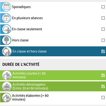
Sporadiques
En plusieurs séances
En classe seulement
Hors classe
En classe et hors classe
DURÉE DE L'ACTIVITÉ
Activités courtes (< 30
minutes)
Activités développées
(Entre 30 et 60 minutes)
Activités élaborées (> 60
minutes)