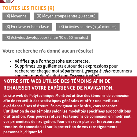
TOUTES LES FICHES (9)
(X) Moyenne
(X) Moyen groupe (entre 30 et 100)
(X) En classe et hors classe
(X) Activités courtes (< 30 minutes)
(X) Activités développées (Entre 30 et 60 minutes)
Votre recherche n'a donné aucun résultat
Vérifiez que l'orthographe est correcte.
Supprimez les guillemets autour des expressions pour
rechercher chaque mot séparément.
garage à vélo
retournera
souvent plus de résultat que
"garage à vélo"
.
NOTRE SITE WEB UTILISE DES TÉMOINS AFIN DE
Envisagez d'élargir votre recherche avec
OR
.
garage OR vélo
retournera souvent plus de résultat que
garage à vélo
.
REHAUSSER VOTRE EXPÉRIENCE DE NAVIGATION.
Le site web de Polytechnique Montréal utilise des témoins de connexion
afin de recueillir des statistiques générales et offrir une meilleure
expérience à ses visiteurs. En naviguant sur le site, vous acceptez
l’utilisation de ces témoins selon les modalités spécifiées aux conditions
d’utilisation. Vous pouvez refuser les témoins de connexion en modifiant
vos paramètres de navigation. Pour en savoir plus sur le recours aux
témoins de connexion et sur la protection de vos renseignements
personnels,
cliquez ici
.
Avis de confidentialité et conditions d’utilisation