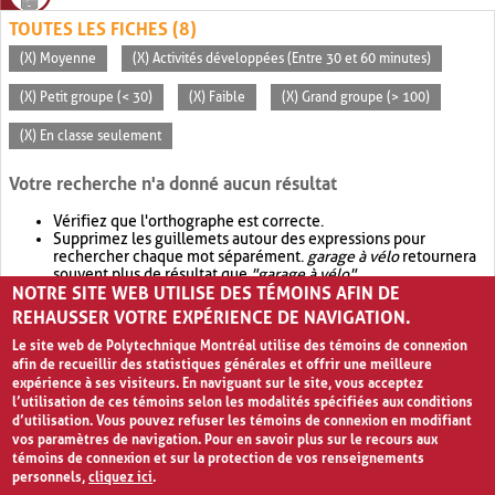
TOUTES LES FICHES (8)
(X) Moyenne
(X) Activités développées (Entre 30 et 60 minutes)
(X) Petit groupe (< 30)
(X) Faible
(X) Grand groupe (> 100)
(X) En classe seulement
Votre recherche n'a donné aucun résultat
Vérifiez que l'orthographe est correcte.
Supprimez les guillemets autour des expressions pour
rechercher chaque mot séparément.
garage à vélo
retournera
souvent plus de résultat que
"garage à vélo"
.
NOTRE SITE WEB UTILISE DES TÉMOINS AFIN DE
Envisagez d'élargir votre recherche avec
OR
.
garage OR vélo
retournera souvent plus de résultat que
garage à vélo
.
REHAUSSER VOTRE EXPÉRIENCE DE NAVIGATION.
Le site web de Polytechnique Montréal utilise des témoins de connexion
afin de recueillir des statistiques générales et offrir une meilleure
expérience à ses visiteurs. En naviguant sur le site, vous acceptez
l’utilisation de ces témoins selon les modalités spécifiées aux conditions
d’utilisation. Vous pouvez refuser les témoins de connexion en modifiant
vos paramètres de navigation. Pour en savoir plus sur le recours aux
témoins de connexion et sur la protection de vos renseignements
personnels,
cliquez ici
.
Avis de confidentialité et conditions d’utilisation