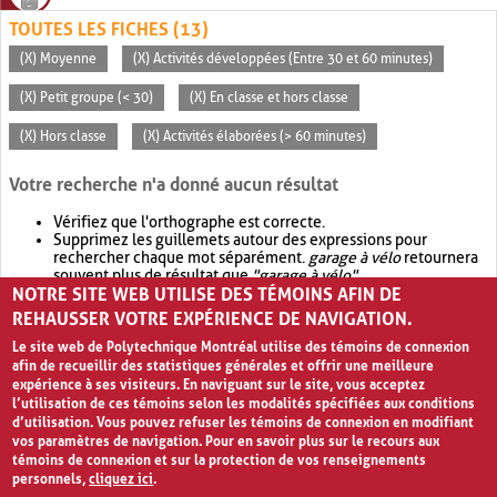
TOUTES LES FICHES (13)
(X) Moyenne
(X) Activités développées (Entre 30 et 60 minutes)
(X) Petit groupe (< 30)
(X) En classe et hors classe
(X) Hors classe
(X) Activités élaborées (> 60 minutes)
Votre recherche n'a donné aucun résultat
Vérifiez que l'orthographe est correcte.
Supprimez les guillemets autour des expressions pour
rechercher chaque mot séparément.
garage à vélo
retournera
souvent plus de résultat que
"garage à vélo"
.
NOTRE SITE WEB UTILISE DES TÉMOINS AFIN DE
Envisagez d'élargir votre recherche avec
OR
.
garage OR vélo
retournera souvent plus de résultat que
garage à vélo
.
REHAUSSER VOTRE EXPÉRIENCE DE NAVIGATION.
Le site web de Polytechnique Montréal utilise des témoins de connexion
afin de recueillir des statistiques générales et offrir une meilleure
expérience à ses visiteurs. En naviguant sur le site, vous acceptez
l’utilisation de ces témoins selon les modalités spécifiées aux conditions
d’utilisation. Vous pouvez refuser les témoins de connexion en modifiant
vos paramètres de navigation. Pour en savoir plus sur le recours aux
témoins de connexion et sur la protection de vos renseignements
personnels,
cliquez ici
.
Avis de confidentialité et conditions d’utilisation