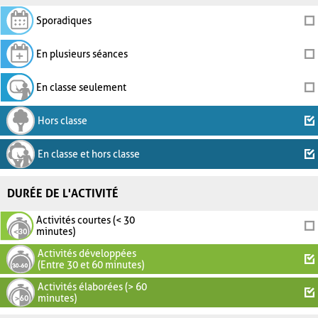
Sporadiques
En plusieurs séances
En classe seulement
Hors classe
En classe et hors classe
DURÉE DE L'ACTIVITÉ
Activités courtes (< 30
minutes)
Activités développées
(Entre 30 et 60 minutes)
Activités élaborées (> 60
minutes)