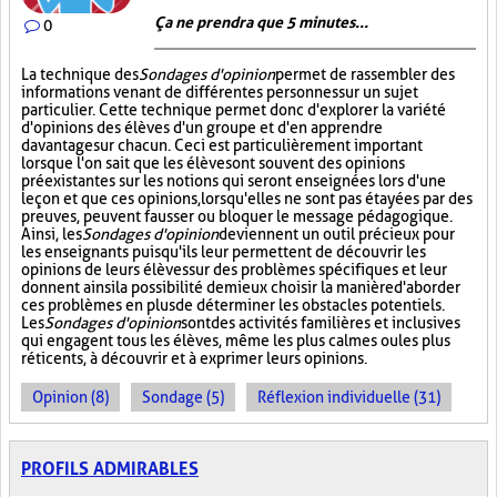
Ça ne prendra que 5 minutes...
0
La technique des
Sondages d'opinion
permet de rassembler des
informations venant de différentes personnes sur un sujet
particulier. Cette technique permet donc d'explorer la variété
d'opinions des élèves d'un groupe et d'en apprendre
davantage sur chacun. Ceci est particulièrement important
lorsque l'on sait que les élèves ont souvent des opinions
préexistantes sur les notions qui seront enseignées lors d'une
leçon et que ces opinions, lorsqu'elles ne sont pas étayées par des
preuves, peuvent fausser ou bloquer le message pédagogique.
Ainsi, les
Sondages d'opinion
deviennent un outil précieux pour
les enseignants puisqu'ils leur permettent de découvrir les
opinions de leurs élèves sur des problèmes spécifiques et leur
donnent ainsi la possibilité de mieux choisir la manière d'aborder
ces problèmes en plus de déterminer les obstacles potentiels.
Les
Sondages d'opinion
sont des activités familières et inclusives
qui engagent tous les élèves, même les plus calmes ou les plus
réticents, à découvrir et à exprimer leurs opinions.
Opinion (8)
Sondage (5)
Réflexion individuelle (31)
PROFILS ADMIRABLES