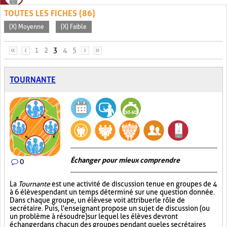
TOUTES LES FICHES (86)
(X) Moyenne
(X) Faible
PAGES
«
‹
1
2
3
4
5
›
»
TOURNANTE
Échanger pour mieux comprendre
0
La
Tournante
est une activité de discussion tenue en groupes de 4
à 6 élèves pendant un temps déterminé sur une question donnée.
Dans chaque groupe, un élève se voit attribuer le rôle de
secrétaire. Puis, l'enseignant propose un sujet de discussion (ou
un problème à résoudre) sur lequel les élèves devront
échanger dans chacun des groupes pendant que les secrétaires