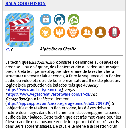
BALADODIFFUSION
Alpha Bravo Charlie
0
La technique
Baladodiffusion
consiste à demander aux élèves de
créer, seul ou en équipe, des fichiers audio ou vidéo sur un sujet
précis. Cela leur permet d'apprendre à faire de la recherche, à
structurer un texte clair et concis, à faire la séquence d'un fichier
audio ou vidéo et à être de bons présentateurs. Il existe plusieurs
logiciels de production de balados, tels que
Audacity
(
https://www.audacityteam.org
), Vegas
(
https://www.vegascreativesoftware.com/fr-ca/
) et
GarageBand,
pour les
Mac
seulement
(
https://apps.apple.com/ca/app/garageband/id408709785
). Si
l'objectif est de réaliser un fichier vidéo, les élèves doivent
inclure des images dans leur fichier afin d'accompagner la bande
audio de leur balado. Cette technique est très motivante pour les
élèves car elle est amusante et elle leur permet d'être très actifs
dans leurs apprentissages. De plus, elle mène à la création d'un