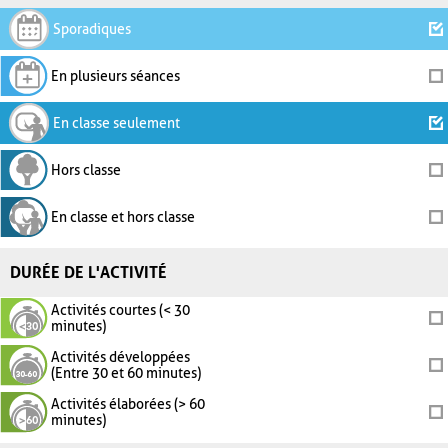
Sporadiques
En plusieurs séances
En classe seulement
Hors classe
En classe et hors classe
DURÉE DE L'ACTIVITÉ
Activités courtes (< 30
minutes)
Activités développées
(Entre 30 et 60 minutes)
Activités élaborées (> 60
minutes)