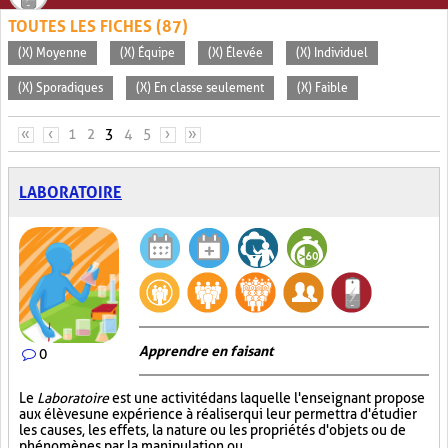
TOUTES LES FICHES (87)
(X) Moyenne
(X) Équipe
(X) Élevée
(X) Individuel
(X) Sporadiques
(X) En classe seulement
(X) Faible
PAGES
«
‹
1
2
3
4
5
›
»
LABORATOIRE
Apprendre en faisant
0
Le
Laboratoire
est une activité dans laquelle l'enseignant propose
aux élèves une expérience à réaliser qui leur permettra d'étudier
les causes, les effets, la nature ou les propriétés d'objets ou de
phénomènes par la manipulation ou