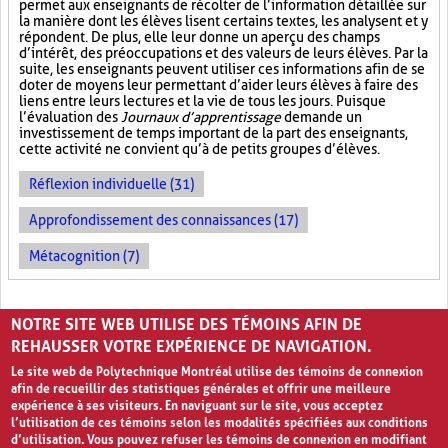
permet aux enseignants de récolter de l’information détaillée sur
la manière dont les élèves lisent certains textes, les analysent et y
répondent. De plus, elle leur donne un aperçu des champs
d’intérêt, des préoccupations et des valeurs de leurs élèves. Par la
suite, les enseignants peuvent utiliser ces informations afin de se
doter de moyens leur permettant d’aider leurs élèves à faire des
liens entre leurs lectures et la vie de tous les jours. Puisque
l’évaluation des
Journaux d’apprentissage
demande un
investissement de temps important de la part des enseignants,
cette activité ne convient qu’à de petits groupes d’élèves.
Réflexion individuelle (31)
Approfondissement des connaissances (17)
Métacognition (7)
PAGES
NOTRE SITE WEB UTILISE DES TÉMOINS AFIN DE
«
‹
1
2
3
4
5
›
»
REHAUSSER VOTRE EXPÉRIENCE DE NAVIGATION.
Le site web de Polytechnique Montréal utilise des témoins de connexion
afin de recueillir des statistiques générales et offrir une meilleure
expérience à ses visiteurs. En naviguant sur le site, vous acceptez
l’utilisation de ces témoins selon les modalités spécifiées aux conditions
d’utilisation. Vous pouvez refuser les témoins de connexion en modifiant