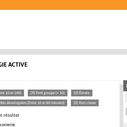
IE ACTIVE
tre 30 et 100)
(X) Petit groupe (< 30)
(X) Élevée
ivités développées (Entre 30 et 60 minutes)
(X) Hors classe
n résultat
 correcte.