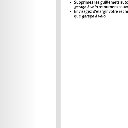
Supprimez les guillemets aut
garage à vélo
retournera souve
Envisagez d'élargir votre rec
que
garage à vélo
.