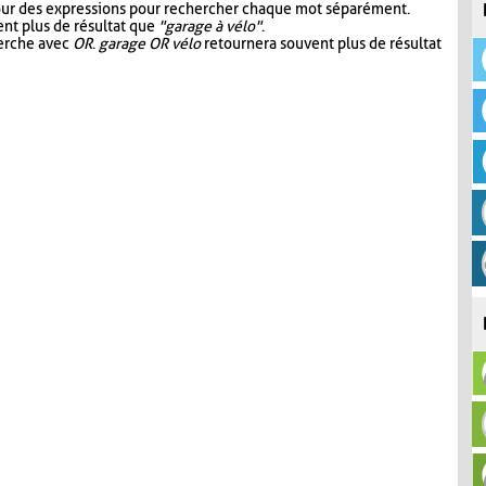
our des expressions pour rechercher chaque mot séparément.
nt plus de résultat que
"garage à vélo"
.
herche avec
OR
.
garage OR vélo
retournera souvent plus de résultat