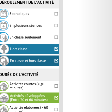
DÉROULEMENT DE L'ACTIVITÉ
Sporadiques
En plusieurs séances
En classe seulement
Hors classe
En classe et hors classe
DURÉE DE L'ACTIVITÉ
Activités courtes (< 30
minutes)
Activités développées
(Entre 30 et 60 minutes)
Activités élaborées (> 60
minutes)