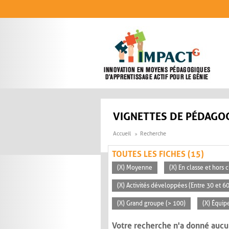
Aller au contenu principal
VIGNETTES DE PÉDAGOG
Accueil
Recherche
TOUTES LES FICHES (15)
(X) Moyenne
(X) En classe et hors 
(X) Activités développées (Entre 30 et 6
(X) Grand groupe (> 100)
(X) Équip
Votre recherche n'a donné aucu