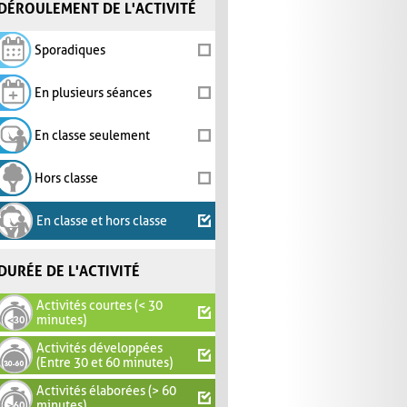
DÉROULEMENT DE L'ACTIVITÉ
Sporadiques
En plusieurs séances
En classe seulement
Hors classe
En classe et hors classe
DURÉE DE L'ACTIVITÉ
Activités courtes (< 30
minutes)
Activités développées
(Entre 30 et 60 minutes)
Activités élaborées (> 60
minutes)