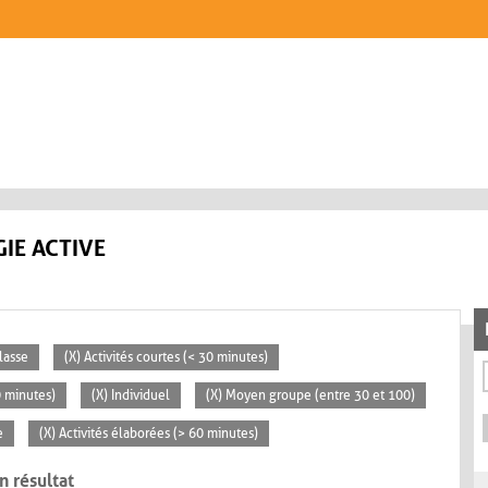
IE ACTIVE
classe
(X) Activités courtes (< 30 minutes)
0 minutes)
(X) Individuel
(X) Moyen groupe (entre 30 et 100)
e
(X) Activités élaborées (> 60 minutes)
n résultat