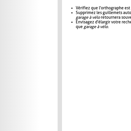
Vérifiez que l'orthographe est
Supprimez les guillemets aut
garage à vélo
retournera souve
Envisagez d'élargir votre rec
que
garage à vélo
.