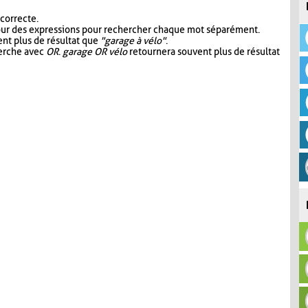
 correcte.
our des expressions pour rechercher chaque mot séparément.
nt plus de résultat que
"garage à vélo"
.
herche avec
OR
.
garage OR vélo
retournera souvent plus de résultat