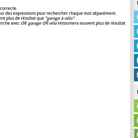
 correcte.
our des expressions pour rechercher chaque mot séparément.
nt plus de résultat que
"garage à vélo"
.
herche avec
OR
.
garage OR vélo
retournera souvent plus de résultat