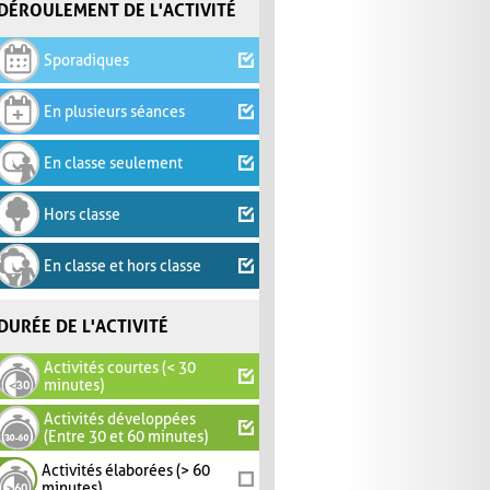
DÉROULEMENT DE L'ACTIVITÉ
Sporadiques
En plusieurs séances
En classe seulement
Hors classe
En classe et hors classe
DURÉE DE L'ACTIVITÉ
Activités courtes (< 30
minutes)
Activités développées
(Entre 30 et 60 minutes)
Activités élaborées (> 60
minutes)