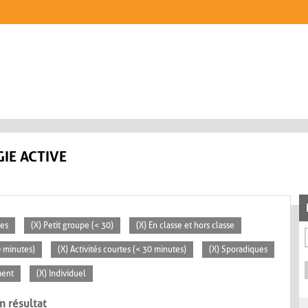
IE ACTIVE
ces
(X) Petit groupe (< 30)
(X) En classe et hors classe
0 minutes)
(X) Activités courtes (< 30 minutes)
(X) Sporadiques
ment
(X) Individuel
n résultat