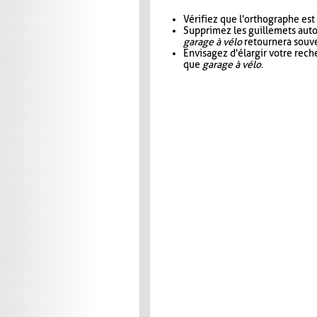
Vérifiez que l'orthographe est
Supprimez les guillemets aut
garage à vélo
retournera souve
Envisagez d'élargir votre rec
que
garage à vélo
.