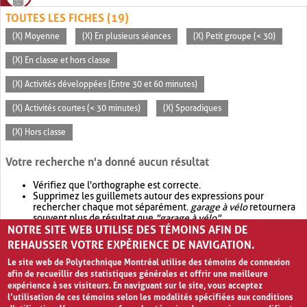
TOUTES LES FICHES (19)
(X) Moyenne
(X) En plusieurs séances
(X) Petit groupe (< 30)
(X) En classe et hors classe
(X) Activités développées (Entre 30 et 60 minutes)
(X) Activités courtes (< 30 minutes)
(X) Sporadiques
(X) Hors classe
Votre recherche n'a donné aucun résultat
Vérifiez que l'orthographe est correcte.
Supprimez les guillemets autour des expressions pour
rechercher chaque mot séparément.
garage à vélo
retournera
souvent plus de résultat que
"garage à vélo"
.
NOTRE SITE WEB UTILISE DES TÉMOINS AFIN DE
Envisagez d'élargir votre recherche avec
OR
.
garage OR vélo
retournera souvent plus de résultat que
garage à vélo
.
REHAUSSER VOTRE EXPÉRIENCE DE NAVIGATION.
Le site web de Polytechnique Montréal utilise des témoins de connexion
afin de recueillir des statistiques générales et offrir une meilleure
expérience à ses visiteurs. En naviguant sur le site, vous acceptez
l’utilisation de ces témoins selon les modalités spécifiées aux conditions