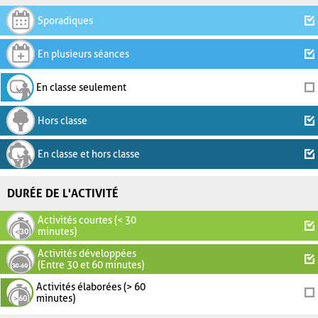
Sporadiques
En plusieurs séances
En classe seulement
Hors classe
En classe et hors classe
DURÉE DE L'ACTIVITÉ
Activités courtes (< 30
minutes)
Activités développées
(Entre 30 et 60 minutes)
Activités élaborées (> 60
minutes)