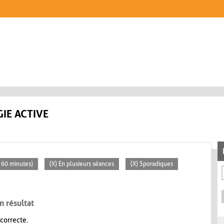
IE ACTIVE
> 60 minutes)
(X) En plusieurs séances
(X) Sporadiques
n résultat
 correcte.