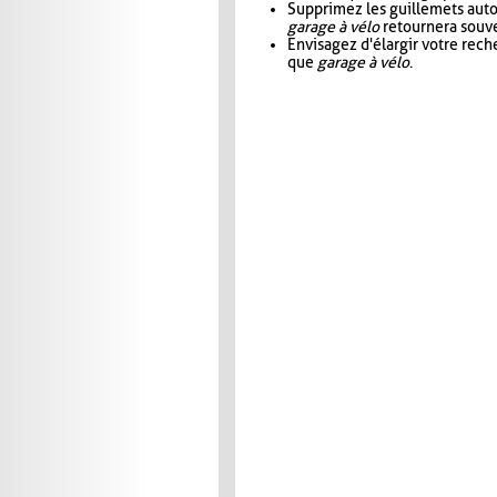
Supprimez les guillemets aut
garage à vélo
retournera souve
Envisagez d'élargir votre rec
que
garage à vélo
.