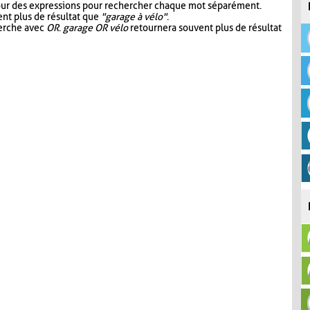
our des expressions pour rechercher chaque mot séparément.
nt plus de résultat que
"garage à vélo"
.
herche avec
OR
.
garage OR vélo
retournera souvent plus de résultat