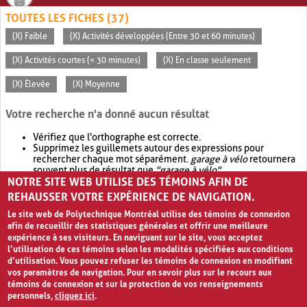
TOUTES LES FICHES (37)
(X) Faible
(X) Activités développées (Entre 30 et 60 minutes)
(X) Activités courtes (< 30 minutes)
(X) En classe seulement
(X) Élevée
(X) Moyenne
Votre recherche n'a donné aucun résultat
Vérifiez que l'orthographe est correcte.
Supprimez les guillemets autour des expressions pour
rechercher chaque mot séparément.
garage à vélo
retournera
souvent plus de résultat que
"garage à vélo"
.
NOTRE SITE WEB UTILISE DES TÉMOINS AFIN DE
Envisagez d'élargir votre recherche avec
OR
.
garage OR vélo
retournera souvent plus de résultat que
garage à vélo
.
REHAUSSER VOTRE EXPÉRIENCE DE NAVIGATION.
Le site web de Polytechnique Montréal utilise des témoins de connexion
afin de recueillir des statistiques générales et offrir une meilleure
expérience à ses visiteurs. En naviguant sur le site, vous acceptez
l’utilisation de ces témoins selon les modalités spécifiées aux conditions
d’utilisation. Vous pouvez refuser les témoins de connexion en modifiant
vos paramètres de navigation. Pour en savoir plus sur le recours aux
témoins de connexion et sur la protection de vos renseignements
personnels,
cliquez ici
.
Avis de confidentialité et conditions d’utilisation