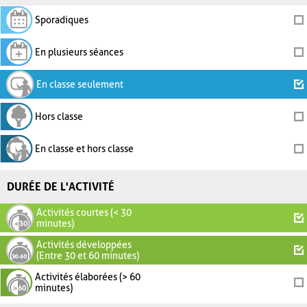
Sporadiques
En plusieurs séances
En classe seulement
Hors classe
En classe et hors classe
DURÉE DE L'ACTIVITÉ
Activités courtes (< 30
minutes)
Activités développées
(Entre 30 et 60 minutes)
Activités élaborées (> 60
minutes)