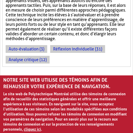
apprenants visuels, des apprenants auditifs ou encore des
apprenants tactiles. Puis, sur la base de leurs réponses, il est alors
en mesure de choisir parmi différentes approches pédagogiques.
Cette technique incite les élèves à s’autoévaluer et à prendre
conscience de leurs préférences en matière d’apprentissage, de
leurs points forts ou de leur style en tant qu’apprenants. Elle leur
permet également de réaliser qu’il existe différentes façons
valides d’aborder un certain contenu, et donc d’élargir leurs
méthodes d’apprentissage.
Auto-évaluation (3)
Réflexion individuelle (31)
Analyse critique (12)
PAGES
NOTRE SITE WEB UTILISE DES TÉMOINS AFIN DE
«
‹
1
2
3
REHAUSSER VOTRE EXPÉRIENCE DE NAVIGATION.
Le site web de Polytechnique Montréal utilise des témoins de connexion
afin de recueillir des statistiques générales et offrir une meilleure
expérience à ses visiteurs. En naviguant sur le site, vous acceptez
l’utilisation de ces témoins selon les modalités spécifiées aux conditions
d’utilisation. Vous pouvez refuser les témoins de connexion en modifiant
vos paramètres de navigation. Pour en savoir plus sur le recours aux
témoins de connexion et sur la protection de vos renseignements
personnels,
cliquez ici
.