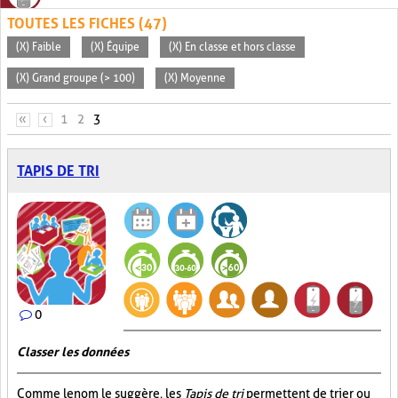
TOUTES LES FICHES (47)
(X) Faible
(X) Équipe
(X) En classe et hors classe
(X) Grand groupe (> 100)
(X) Moyenne
PAGES
«
‹
1
2
3
TAPIS DE TRI
0
Classer les données
Comme le nom le suggère, les
Tapis de tri
permettent de trier ou