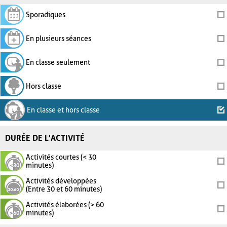
Sporadiques
En plusieurs séances
En classe seulement
Hors classe
En classe et hors classe
DURÉE DE L'ACTIVITÉ
Activités courtes (< 30
minutes)
Activités développées
(Entre 30 et 60 minutes)
Activités élaborées (> 60
minutes)