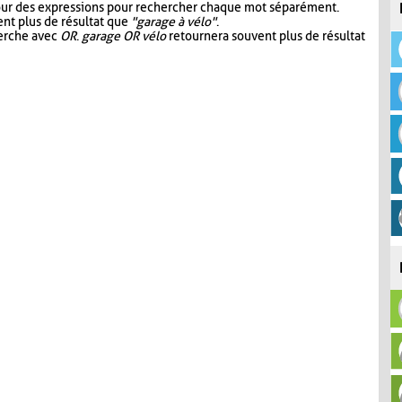
our des expressions pour rechercher chaque mot séparément.
nt plus de résultat que
"garage à vélo"
.
herche avec
OR
.
garage OR vélo
retournera souvent plus de résultat