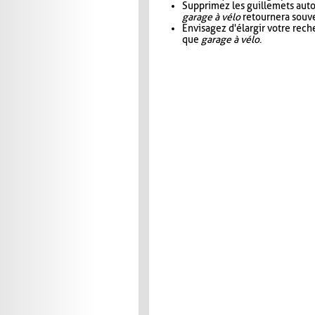
Supprimez les guillemets aut
garage à vélo
retournera souve
Envisagez d'élargir votre rec
que
garage à vélo
.