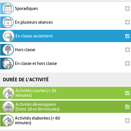
Sporadiques
En plusieurs séances
En classe seulement
Hors classe
En classe et hors classe
DURÉE DE L'ACTIVITÉ
Activités courtes (< 30
minutes)
Activités développées
(Entre 30 et 60 minutes)
Activités élaborées (> 60
minutes)