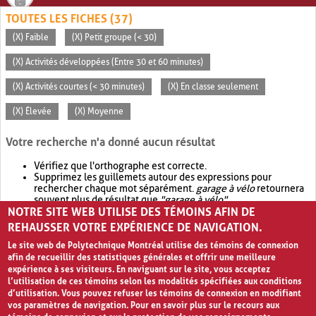
TOUTES LES FICHES (37)
(X) Faible
(X) Petit groupe (< 30)
(X) Activités développées (Entre 30 et 60 minutes)
(X) Activités courtes (< 30 minutes)
(X) En classe seulement
(X) Élevée
(X) Moyenne
Votre recherche n'a donné aucun résultat
Vérifiez que l'orthographe est correcte.
Supprimez les guillemets autour des expressions pour
rechercher chaque mot séparément.
garage à vélo
retournera
souvent plus de résultat que
"garage à vélo"
.
NOTRE SITE WEB UTILISE DES TÉMOINS AFIN DE
Envisagez d'élargir votre recherche avec
OR
.
garage OR vélo
retournera souvent plus de résultat que
garage à vélo
.
REHAUSSER VOTRE EXPÉRIENCE DE NAVIGATION.
Le site web de Polytechnique Montréal utilise des témoins de connexion
afin de recueillir des statistiques générales et offrir une meilleure
expérience à ses visiteurs. En naviguant sur le site, vous acceptez
l’utilisation de ces témoins selon les modalités spécifiées aux conditions
d’utilisation. Vous pouvez refuser les témoins de connexion en modifiant
vos paramètres de navigation. Pour en savoir plus sur le recours aux