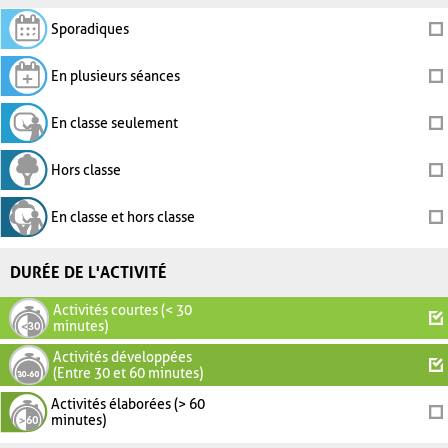
Sporadiques
En plusieurs séances
En classe seulement
Hors classe
En classe et hors classe
DURÉE DE L'ACTIVITÉ
Activités courtes (< 30
minutes)
Activités développées
(Entre 30 et 60 minutes)
Activités élaborées (> 60
minutes)