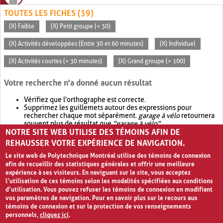
TOUTES LES FICHES (39)
(X) Faible
(X) Petit groupe (< 30)
(X) Activités développées (Entre 30 et 60 minutes)
(X) Individuel
(X) Activités courtes (< 30 minutes)
(X) Grand groupe (> 100)
Votre recherche n'a donné aucun résultat
Vérifiez que l'orthographe est correcte.
Supprimez les guillemets autour des expressions pour
rechercher chaque mot séparément.
garage à vélo
retournera
souvent plus de résultat que
"garage à vélo"
.
NOTRE SITE WEB UTILISE DES TÉMOINS AFIN DE
Envisagez d'élargir votre recherche avec
OR
.
garage OR vélo
retournera souvent plus de résultat que
garage à vélo
.
REHAUSSER VOTRE EXPÉRIENCE DE NAVIGATION.
Le site web de Polytechnique Montréal utilise des témoins de connexion
afin de recueillir des statistiques générales et offrir une meilleure
expérience à ses visiteurs. En naviguant sur le site, vous acceptez
l’utilisation de ces témoins selon les modalités spécifiées aux conditions
d’utilisation. Vous pouvez refuser les témoins de connexion en modifiant
vos paramètres de navigation. Pour en savoir plus sur le recours aux
témoins de connexion et sur la protection de vos renseignements
personnels,
cliquez ici
.
Avis de confidentialité et conditions d’utilisation