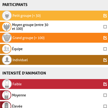
PARTICIPANTS
Petit groupe (< 30)
Moyen groupe (entre 30
et 100)
Grand groupe (> 100)
Équipe
Individuel
INTENSITÉ D'ANIMATION
Faible
Moyenne
Élevée