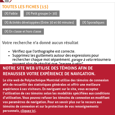
TOUTES LES FICHES (15)
(X) Faible
(X) Petit groupe (< 30)
(X) Activités développées (Entre 30 et 60 minutes)
(X) Sporadiques
(X) En classe et hors classe
Votre recherche n'a donné aucun résultat
Vérifiez que l'orthographe est correcte.
Supprimez les guillemets autour des expressions pour
rechercher chaque mot séparément.
garage à vélo
retournera
souvent plus de résultat que
"garage à vélo"
.
NOTRE SITE WEB UTILISE DES TÉMOINS AFIN DE
Envisagez d'élargir votre recherche avec
OR
.
garage OR vélo
retournera souvent plus de résultat que
garage à vélo
.
REHAUSSER VOTRE EXPÉRIENCE DE NAVIGATION.
Le site web de Polytechnique Montréal utilise des témoins de connexion
afin de recueillir des statistiques générales et offrir une meilleure
expérience à ses visiteurs. En naviguant sur le site, vous acceptez
l’utilisation de ces témoins selon les modalités spécifiées aux conditions
d’utilisation. Vous pouvez refuser les témoins de connexion en modifiant
vos paramètres de navigation. Pour en savoir plus sur le recours aux
témoins de connexion et sur la protection de vos renseignements
personnels,
cliquez ici
.
Avis de confidentialité et conditions d’utilisation