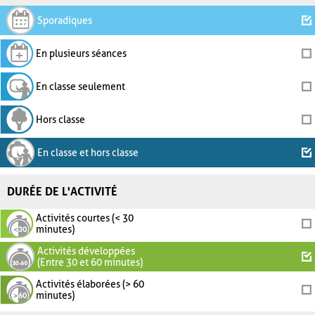
Sporadiques
En plusieurs séances
En classe seulement
Hors classe
En classe et hors classe
DURÉE DE L'ACTIVITÉ
Activités courtes (< 30
minutes)
Activités développées
(Entre 30 et 60 minutes)
Activités élaborées (> 60
minutes)