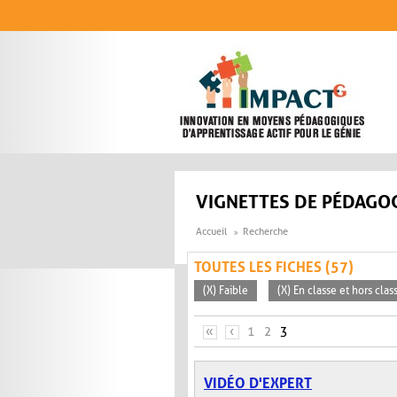
Aller au contenu principal
VIGNETTES DE PÉDAGOG
Accueil
Recherche
TOUTES LES FICHES (57)
(X) Faible
(X) En classe et hors clas
PAGES
«
‹
1
2
3
VIDÉO D'EXPERT