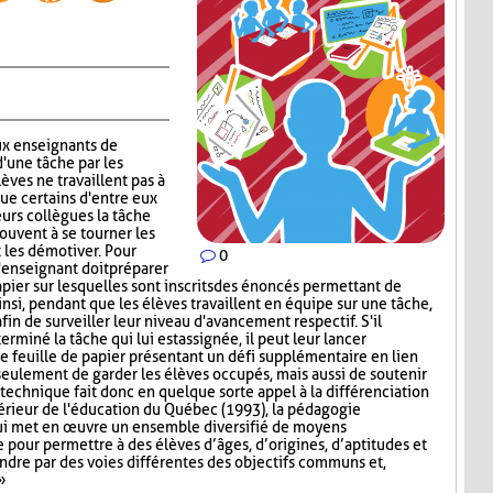
x enseignants de
d'une tâche par les
lèves ne travaillent pas à
que certains d'entre eux
urs collègues la tâche
rouvent à se tourner les
t les démotiver. Pour
0
'enseignant doit préparer
papier sur lesquelles sont inscrits des énoncés permettant de
insi, pendant que les élèves travaillent en équipe sur une tâche,
afin de surveiller leur niveau d'avancement respectif. S'il
miné la tâche qui lui est assignée, il peut leur lancer
ne feuille de papier présentant un défi supplémentaire en lien
 seulement de garder les élèves occupés, mais aussi de soutenir
technique fait donc en quelque sorte appel à la différenciation
érieur de l'éducation du Québec (1993), la pédagogie
ui met en œuvre un ensemble diversifié de moyens
pour permettre à des élèves d’âges, d’origines, d’aptitudes et
indre par des voies différentes des objectifs communs et,
»