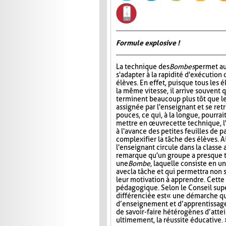
Formule explosive !
La technique des
Bombes
permet au
s'adapter à la rapidité d'exécution 
élèves. En effet, puisque tous les é
la même vitesse, il arrive souvent 
terminent beaucoup plus tôt que le
assignée par l'enseignant et se ret
pouces, ce qui, à la longue, pourrai
mettre en œuvre cette technique, l
à l'avance des petites feuilles de 
complexifier la tâche des élèves. A
l'enseignant circule dans la classe 
remarque qu'un groupe a presque ter
une
Bombe
, laquelle consiste en u
avec la tâche et qui permettra non
leur motivation à apprendre. Cette 
pédagogique. Selon le Conseil sup
différenciée est « une démarche q
d’enseignement et d’apprentissage 
de savoir-faire hétérogènes d’atte
ultimement, la réussite éducative. 