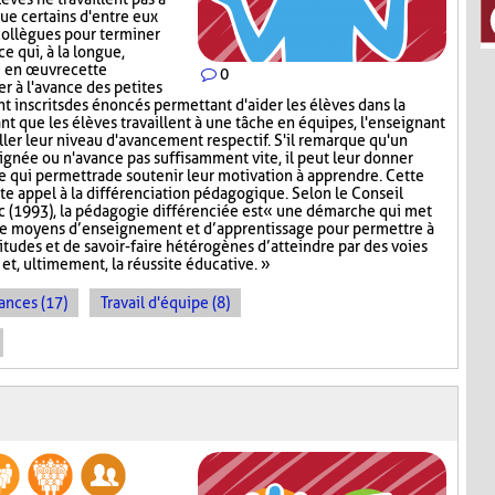
que certains d'entre eux
collègues pour terminer
ce qui, à la longue,
e en œuvre cette
0
er à l'avance des petites
nt inscrits des énoncés permettant d'aider les élèves dans la
ant que les élèves travaillent à une tâche en équipes, l'enseignant
iller leur niveau d'avancement respectif. S'il remarque qu'un
signée ou n'avance pas suffisamment vite, il peut leur donner
ce qui permettra de soutenir leur motivation à apprendre. Cette
te appel à la différenciation pédagogique. Selon le Conseil
 (1993), la pédagogie différenciée est « une démarche qui met
de moyens d’enseignement et d’apprentissage pour permettre à
titudes et de savoir-faire hétérogènes d’atteindre par des voies
et, ultimement, la réussite éducative. »
ances (17)
Travail d'équipe (8)