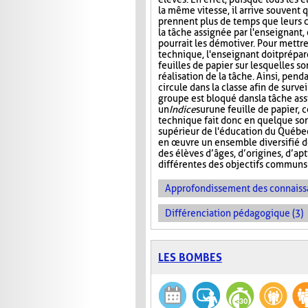
la même vitesse, il arrive souvent 
prennent plus de temps que leurs 
la tâche assignée par l'enseignant, 
pourrait les démotiver. Pour mettr
technique, l'enseignant doit prépar
feuilles de papier sur lesquelles so
réalisation de la tâche. Ainsi, pend
circule dans la classe afin de surve
groupe est bloqué dans la tâche as
un
Indice
sur
une feuille de papier, 
technique fait donc en quelque sor
supérieur de l'éducation du Québec
en œuvre un ensemble diversifié 
des élèves d’âges, d’origines, d’ap
différentes des objectifs communs 
Approfondissement des connaiss
Différenciation pédagogique (3)
LES BOMBES