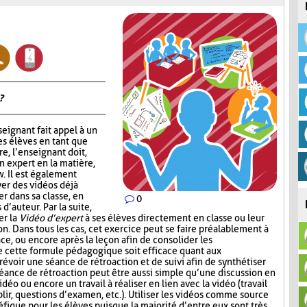
?
nseignant fait appel à un
s élèves en tant que
e, l’enseignant doit,
n expert en la matière,
w. Il est également
ver des vidéos déjà
er dans sa classe, en
0
d’auteur. Par la suite,
er la
Vidéo d’expert
à ses élèves directement en classe ou leur
n. Dans tous les cas, cet exercice peut se faire préalablement à
lace, ou encore après la leçon afin de consolider les
e cette formule pédagogique soit efficace quant aux
révoir une séance de rétroaction et de suivi afin de synthétiser
séance de rétroaction peut être aussi simple qu’une discussion en
vidéo ou encore un travail à réaliser en lien avec la vidéo (travail
ir, questions d’examen, etc.). Utiliser les vidéos comme source
fique pour les élèves puisque la majorité d’entre eux sont très