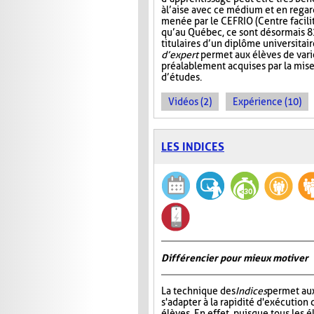
à l’aise avec ce médium et en reg
menée par le CEFRIO (Centre facilit
qu’au Québec, ce sont désormais 8
titulaires d’un diplôme universitai
d’expert
permet aux élèves de varie
préalablement acquises par la mis
d’études.
Vidéos (2)
Expérience (10)
LES INDICES
Différencier pour mieux motiver
La technique des
Indices
permet au
s'adapter à la rapidité d'exécution 
élèves. En effet, puisque tous les é