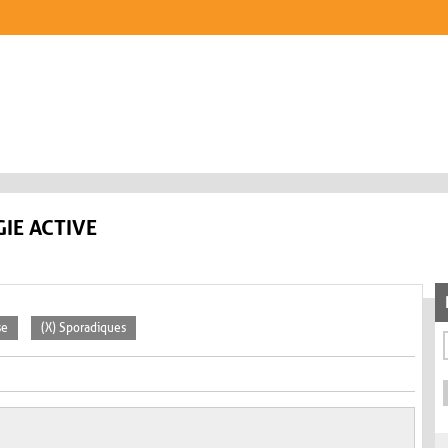
IE ACTIVE
se
(X) Sporadiques