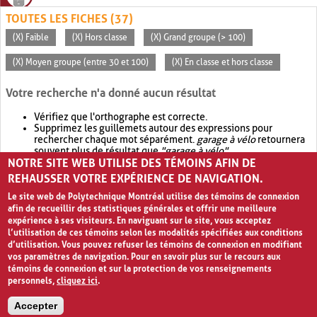
TOUTES LES FICHES (37)
(X) Faible
(X) Hors classe
(X) Grand groupe (> 100)
(X) Moyen groupe (entre 30 et 100)
(X) En classe et hors classe
Votre recherche n'a donné aucun résultat
Vérifiez que l'orthographe est correcte.
Supprimez les guillemets autour des expressions pour
rechercher chaque mot séparément.
garage à vélo
retournera
souvent plus de résultat que
"garage à vélo"
.
NOTRE SITE WEB UTILISE DES TÉMOINS AFIN DE
Envisagez d'élargir votre recherche avec
OR
.
garage OR vélo
retournera souvent plus de résultat que
garage à vélo
.
REHAUSSER VOTRE EXPÉRIENCE DE NAVIGATION.
Le site web de Polytechnique Montréal utilise des témoins de connexion
afin de recueillir des statistiques générales et offrir une meilleure
expérience à ses visiteurs. En naviguant sur le site, vous acceptez
l’utilisation de ces témoins selon les modalités spécifiées aux conditions
d’utilisation. Vous pouvez refuser les témoins de connexion en modifiant
vos paramètres de navigation. Pour en savoir plus sur le recours aux
témoins de connexion et sur la protection de vos renseignements
personnels,
cliquez ici
.
Avis de confidentialité et conditions d’utilisation
Accepter