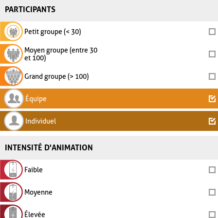
PARTICIPANTS
Petit groupe (< 30)
Moyen groupe (entre 30
et 100)
Grand groupe (> 100)
Équipe
Individuel
INTENSITÉ D'ANIMATION
Faible
Moyenne
Élevée