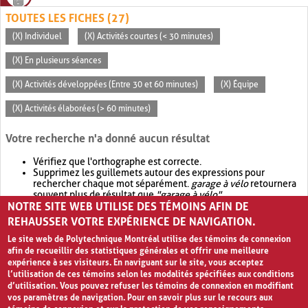
TOUTES LES FICHES (27)
(X) Individuel
(X) Activités courtes (< 30 minutes)
(X) En plusieurs séances
(X) Activités développées (Entre 30 et 60 minutes)
(X) Équipe
(X) Activités élaborées (> 60 minutes)
Votre recherche n'a donné aucun résultat
Vérifiez que l'orthographe est correcte.
Supprimez les guillemets autour des expressions pour
rechercher chaque mot séparément.
garage à vélo
retournera
souvent plus de résultat que
"garage à vélo"
.
NOTRE SITE WEB UTILISE DES TÉMOINS AFIN DE
Envisagez d'élargir votre recherche avec
OR
.
garage OR vélo
retournera souvent plus de résultat que
garage à vélo
.
REHAUSSER VOTRE EXPÉRIENCE DE NAVIGATION.
Le site web de Polytechnique Montréal utilise des témoins de connexion
afin de recueillir des statistiques générales et offrir une meilleure
expérience à ses visiteurs. En naviguant sur le site, vous acceptez
l’utilisation de ces témoins selon les modalités spécifiées aux conditions
d’utilisation. Vous pouvez refuser les témoins de connexion en modifiant
vos paramètres de navigation. Pour en savoir plus sur le recours aux