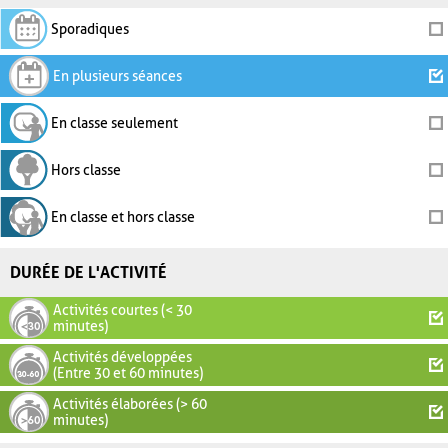
Sporadiques
En plusieurs séances
En classe seulement
Hors classe
En classe et hors classe
DURÉE DE L'ACTIVITÉ
Activités courtes (< 30
minutes)
Activités développées
(Entre 30 et 60 minutes)
Activités élaborées (> 60
minutes)