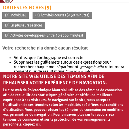
TOUTES LES FICHES (5)
(X) Individuel
(X) Activités courtes (< 30 minutes)
(X) En plusieurs séances
(X) Activités développées (Entre 30 et 60 minutes)
Votre recherche n'a donné aucun résultat
Vérifiez que l'orthographe est correcte.
Supprimez les guillemets autour des expressions pour
rechercher chaque mot séparément.
garage à vélo
retournera
souvent plus de résultat que
"garage à vélo"
.
NOTRE SITE WEB UTILISE DES TÉMOINS AFIN DE
Envisagez d'élargir votre recherche avec
OR
.
garage OR vélo
retournera souvent plus de résultat que
garage à vélo
.
REHAUSSER VOTRE EXPÉRIENCE DE NAVIGATION.
Le site web de Polytechnique Montréal utilise des témoins de connexion
afin de recueillir des statistiques générales et offrir une meilleure
expérience à ses visiteurs. En naviguant sur le site, vous acceptez
l’utilisation de ces témoins selon les modalités spécifiées aux conditions
d’utilisation. Vous pouvez refuser les témoins de connexion en modifiant
vos paramètres de navigation. Pour en savoir plus sur le recours aux
témoins de connexion et sur la protection de vos renseignements
personnels,
cliquez ici
.
Avis de confidentialité et conditions d’utilisation