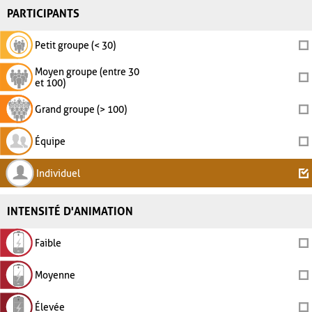
PARTICIPANTS
Petit groupe (< 30)
Moyen groupe (entre 30
et 100)
Grand groupe (> 100)
Équipe
Individuel
INTENSITÉ D'ANIMATION
Faible
Moyenne
Élevée