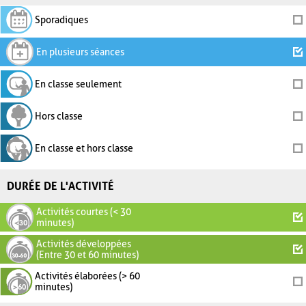
Sporadiques
En plusieurs séances
En classe seulement
Hors classe
En classe et hors classe
DURÉE DE L'ACTIVITÉ
Activités courtes (< 30
minutes)
Activités développées
(Entre 30 et 60 minutes)
Activités élaborées (> 60
minutes)