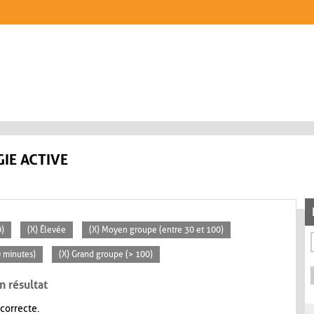
IE ACTIVE
0)
(X) Élevée
(X) Moyen groupe (entre 30 et 100)
0 minutes)
(X) Grand groupe (> 100)
n résultat
 correcte.