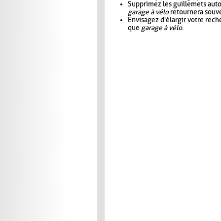
Supprimez les guillemets aut
garage à vélo
retournera souve
Envisagez d'élargir votre rec
que
garage à vélo
.