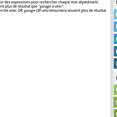
our des expressions pour rechercher chaque mot séparément.
nt plus de résultat que
"garage à vélo"
.
herche avec
OR
.
garage OR vélo
retournera souvent plus de résultat