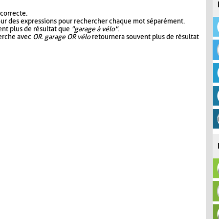
 correcte.
our des expressions pour rechercher chaque mot séparément.
nt plus de résultat que
"garage à vélo"
.
herche avec
OR
.
garage OR vélo
retournera souvent plus de résultat