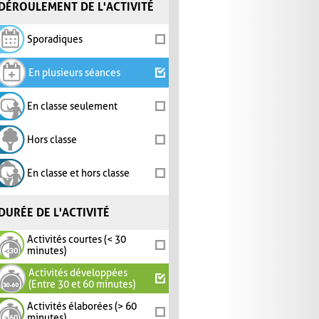
DÉROULEMENT DE L'ACTIVITÉ
Sporadiques
En plusieurs séances
En classe seulement
Hors classe
En classe et hors classe
DURÉE DE L'ACTIVITÉ
Activités courtes (< 30
minutes)
Activités développées
(Entre 30 et 60 minutes)
Activités élaborées (> 60
minutes)