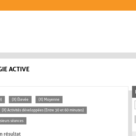
IE ACTIVE
0)
(X) Élevée
(X) Moyenne
(X) Activités développées (Entre 30 et 60 minutes)
usieurs séances
n résultat