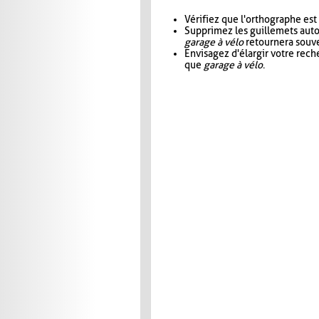
Vérifiez que l'orthographe est
Supprimez les guillemets aut
garage à vélo
retournera souve
Envisagez d'élargir votre rec
que
garage à vélo
.