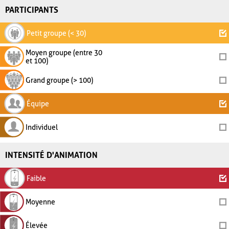
PARTICIPANTS
Petit groupe (< 30)
Moyen groupe (entre 30
et 100)
Grand groupe (> 100)
Équipe
Individuel
INTENSITÉ D'ANIMATION
Faible
Moyenne
Élevée