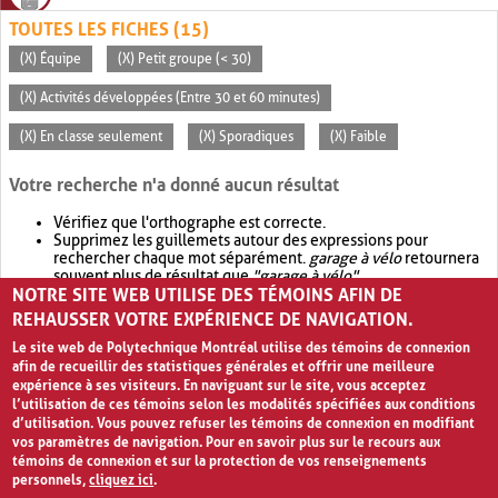
TOUTES LES FICHES (15)
(X) Équipe
(X) Petit groupe (< 30)
(X) Activités développées (Entre 30 et 60 minutes)
(X) En classe seulement
(X) Sporadiques
(X) Faible
Votre recherche n'a donné aucun résultat
Vérifiez que l'orthographe est correcte.
Supprimez les guillemets autour des expressions pour
rechercher chaque mot séparément.
garage à vélo
retournera
souvent plus de résultat que
"garage à vélo"
.
NOTRE SITE WEB UTILISE DES TÉMOINS AFIN DE
Envisagez d'élargir votre recherche avec
OR
.
garage OR vélo
retournera souvent plus de résultat que
garage à vélo
.
REHAUSSER VOTRE EXPÉRIENCE DE NAVIGATION.
Le site web de Polytechnique Montréal utilise des témoins de connexion
afin de recueillir des statistiques générales et offrir une meilleure
expérience à ses visiteurs. En naviguant sur le site, vous acceptez
l’utilisation de ces témoins selon les modalités spécifiées aux conditions
d’utilisation. Vous pouvez refuser les témoins de connexion en modifiant
vos paramètres de navigation. Pour en savoir plus sur le recours aux
témoins de connexion et sur la protection de vos renseignements
personnels,
cliquez ici
.
Avis de confidentialité et conditions d’utilisation