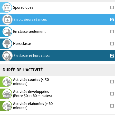
Sporadiques
En plusieurs séances
En classe seulement
Hors classe
En classe et hors classe
DURÉE DE L'ACTIVITÉ
Activités courtes (< 30
minutes)
Activités développées
(Entre 30 et 60 minutes)
Activités élaborées (> 60
minutes)