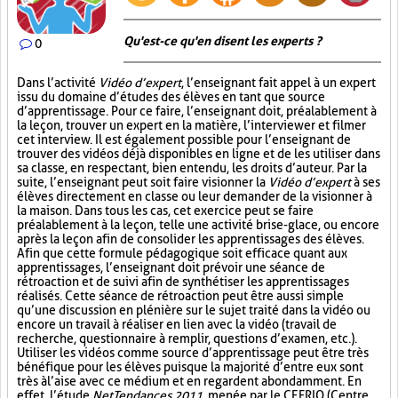
Qu'est-ce qu'en disent les experts ?
0
Dans l’activité
Vidéo d’expert
, l’enseignant fait appel à un expert
issu du domaine d’études des élèves en tant que source
d’apprentissage. Pour ce faire, l’enseignant doit, préalablement à
la leçon, trouver un expert en la matière, l’interviewer et filmer
cet interview. Il est également possible pour l’enseignant de
trouver des vidéos déjà disponibles en ligne et de les utiliser dans
sa classe, en respectant, bien entendu, les droits d’auteur. Par la
suite, l’enseignant peut soit faire visionner la
Vidéo d’expert
à ses
élèves directement en classe ou leur demander de la visionner à
la maison. Dans tous les cas, cet exercice peut se faire
préalablement à la leçon, telle une activité brise-glace, ou encore
après la leçon afin de consolider les apprentissages des élèves.
Afin que cette formule pédagogique soit efficace quant aux
apprentissages, l’enseignant doit prévoir une séance de
rétroaction et de suivi afin de synthétiser les apprentissages
réalisés. Cette séance de rétroaction peut être aussi simple
qu’une discussion en plénière sur le sujet traité dans la vidéo ou
encore un travail à réaliser en lien avec la vidéo (travail de
recherche, questionnaire à remplir, questions d’examen, etc.).
Utiliser les vidéos comme source d’apprentissage peut être très
bénéfique pour les élèves puisque la majorité d’entre eux sont
très à l’aise avec ce médium et en regardent abondamment. En
effet, l’étude
NetTendances 2011
, menée par le CEFRIO (Centre