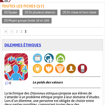
TOUTES LES FICHES (57)
(X) Équipe
(X) En plusieurs séances
(X) En classe et hors classe
(X) Moyen groupe (entre 30 et 100)
PAGES
«
‹
1
2
3
DILEMMES ÉTHIQUES
Le poids des valeurs
0
La technique des
Dilemmes éthiques
propose aux élèves de
s’attarder à un problème éthique propre à leur domaine d’études.
Lors d’un dilemme, une personne est obligée de choisir entre
deux parties possibles, comportant toutes deux des