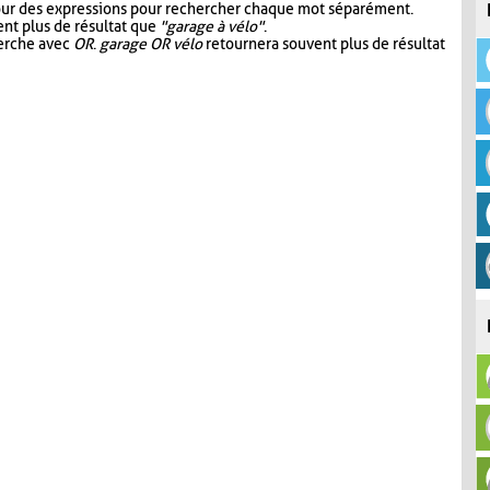
our des expressions pour rechercher chaque mot séparément.
nt plus de résultat que
"garage à vélo"
.
herche avec
OR
.
garage OR vélo
retournera souvent plus de résultat