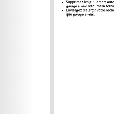
Supprimez les guillemets aut
garage à vélo
retournera souve
Envisagez d'élargir votre rec
que
garage à vélo
.