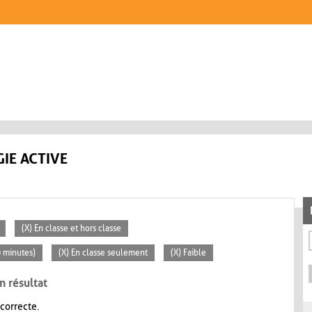
IE ACTIVE
(X) En classe et hors classe
0 minutes)
(X) En classe seulement
(X) Faible
n résultat
 correcte.