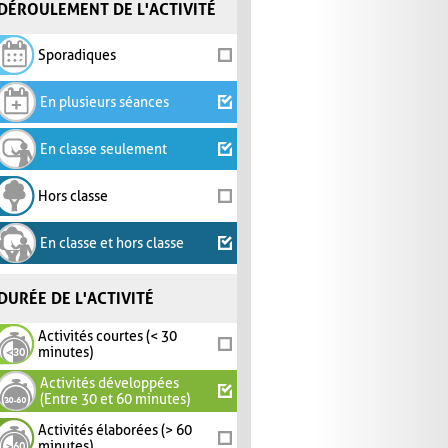
DÉROULEMENT DE L'ACTIVITÉ
Sporadiques
En plusieurs séances
En classe seulement
Hors classe
En classe et hors classe
DURÉE DE L'ACTIVITÉ
Activités courtes (< 30
minutes)
Activités développées
(Entre 30 et 60 minutes)
Activités élaborées (> 60
minutes)