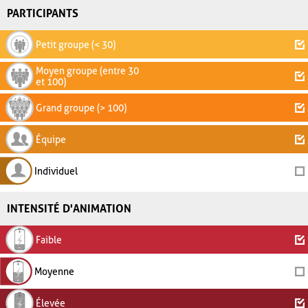
PARTICIPANTS
Petit groupe (< 30)
Moyen groupe (entre 30
et 100)
Grand groupe (> 100)
Équipe
Individuel
INTENSITÉ D'ANIMATION
Faible
Moyenne
Élevée