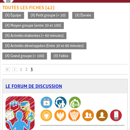
TOUTES LES FICHES (42)
(X) Équipe
(X) Petit groupe (< 30)
(X) Élevée
(X) Moyen groupe (entre 30 et 100)
(X) Activités élaborées (> 60 minutes)
(X) Activités développées (Entre 30 et 60 minutes)
(X) Grand groupe (> 100)
(X) Faible
PAGES
«
‹
1
2
3
LE FORUM DE DISCUSSION