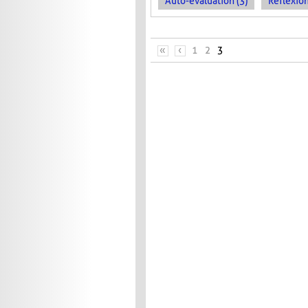
Auto-évaluation (3)
Réflexion
PAGES
«
‹
1
2
3