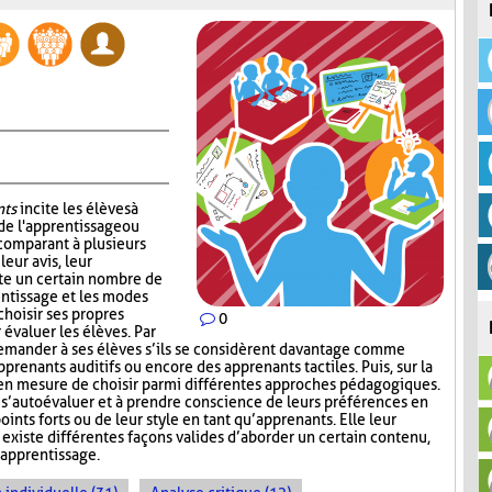
nts
incite les élèves à
de l'apprentissage ou
 comparant à plusieurs
leur avis, leur
ste un certain nombre de
entissage et les modes
choisir ses propres
0
 évaluer les élèves. Par
emander à ses élèves s’ils se considèrent davantage comme
pprenants auditifs ou encore des apprenants tactiles. Puis, sur la
rs en mesure de choisir parmi différentes approches pédagogiques.
à s’autoévaluer et à prendre conscience de leurs préférences en
ints forts ou de leur style en tant qu’apprenants. Elle leur
existe différentes façons valides d’aborder un certain contenu,
’apprentissage.