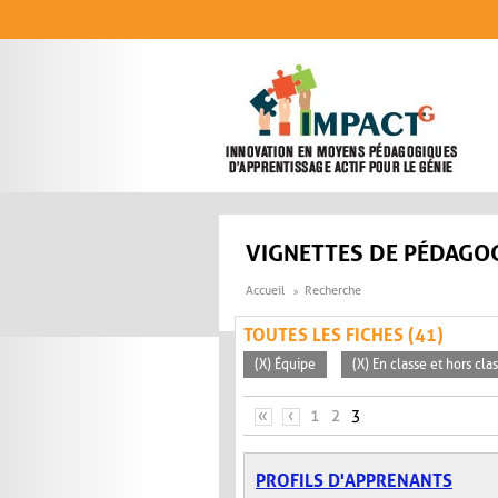
Aller au contenu principal
VIGNETTES DE PÉDAGOG
Accueil
Recherche
TOUTES LES FICHES (41)
(X) Équipe
(X) En classe et hors cla
PAGES
«
‹
1
2
3
PROFILS D'APPRENANTS