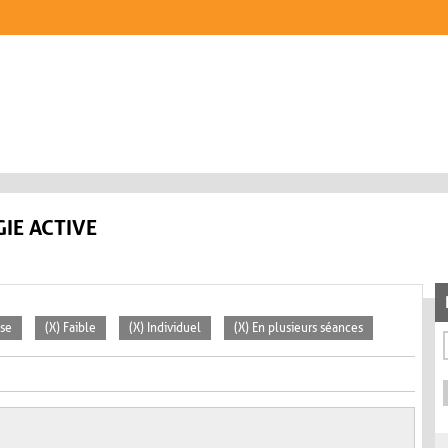
IE ACTIVE
sse
(X) Faible
(X) Individuel
(X) En plusieurs séances