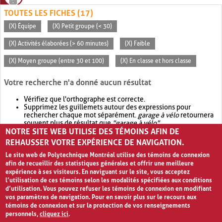
TOUTES LES FICHES (17)
(X) Équipe
(X) Petit groupe (< 30)
(X) Activités élaborées (> 60 minutes)
(X) Faible
(X) Moyen groupe (entre 30 et 100)
(X) En classe et hors classe
Votre recherche n'a donné aucun résultat
Vérifiez que l'orthographe est correcte.
Supprimez les guillemets autour des expressions pour
rechercher chaque mot séparément.
garage à vélo
retournera
souvent plus de résultat que
"garage à vélo"
.
NOTRE SITE WEB UTILISE DES TÉMOINS AFIN DE
Envisagez d'élargir votre recherche avec
OR
.
garage OR vélo
retournera souvent plus de résultat que
garage à vélo
.
REHAUSSER VOTRE EXPÉRIENCE DE NAVIGATION.
Le site web de Polytechnique Montréal utilise des témoins de connexion
afin de recueillir des statistiques générales et offrir une meilleure
expérience à ses visiteurs. En naviguant sur le site, vous acceptez
l’utilisation de ces témoins selon les modalités spécifiées aux conditions
d’utilisation. Vous pouvez refuser les témoins de connexion en modifiant
vos paramètres de navigation. Pour en savoir plus sur le recours aux
témoins de connexion et sur la protection de vos renseignements
personnels,
cliquez ici
.
Avis de confidentialité et conditions d’utilisation