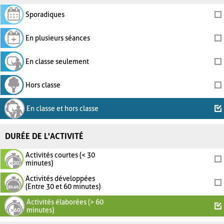
Sporadiques
En plusieurs séances
En classe seulement
Hors classe
En classe et hors classe
DURÉE DE L'ACTIVITÉ
Activités courtes (< 30
minutes)
Activités développées
(Entre 30 et 60 minutes)
Activités élaborées (> 60
minutes)