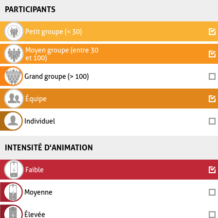
PARTICIPANTS
Petit groupe (< 30)
Moyen groupe (entre 30
et 100)
Grand groupe (> 100)
Équipe
Individuel
INTENSITÉ D'ANIMATION
Faible
Moyenne
Élevée